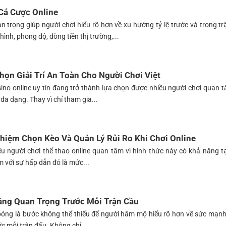
Cá Cược Online
trọng giúp người chơi hiểu rõ hơn về xu hướng tỷ lệ trước và trong tr
nh, phong độ, dòng tiền thị trường,...
họn Giải Trí An Toàn Cho Người Chơi Việt
asino online uy tín đang trở thành lựa chọn được nhiều người chơi quan 
m đa dạng. Thay vì chỉ tham gia...
hiệm Chọn Kèo Và Quản Lý Rủi Ro Khi Chơi Online
ều người chơi thể thao online quan tâm vì hình thức này có khả năng 
m với sự hấp dẫn đó là mức...
ảng Quan Trọng Trước Mỗi Trận Cầu
 bóng là bước không thể thiếu để người hâm mộ hiểu rõ hơn về sức mạnh
c mỗi trận đấu. Không chỉ...