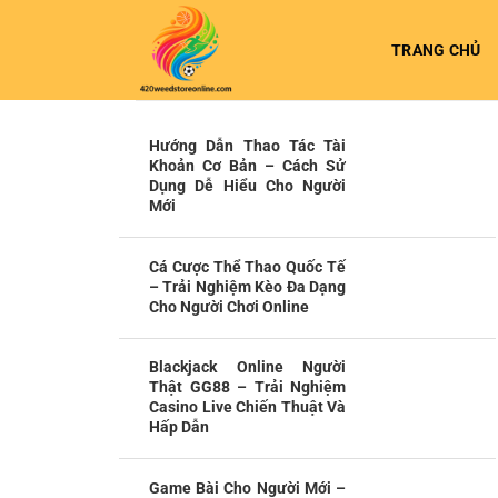
Bỏ
qua
TRANG CHỦ
nội
dung
Hướng Dẫn Thao Tác Tài
Khoản Cơ Bản – Cách Sử
Dụng Dễ Hiểu Cho Người
Mới
Cá Cược Thể Thao Quốc Tế
– Trải Nghiệm Kèo Đa Dạng
Cho Người Chơi Online
Blackjack Online Người
Thật GG88 – Trải Nghiệm
Casino Live Chiến Thuật Và
Hấp Dẫn
Game Bài Cho Người Mới –