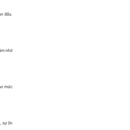
ận đấu.
tâm nhờ
tạo mức
, sự ổn