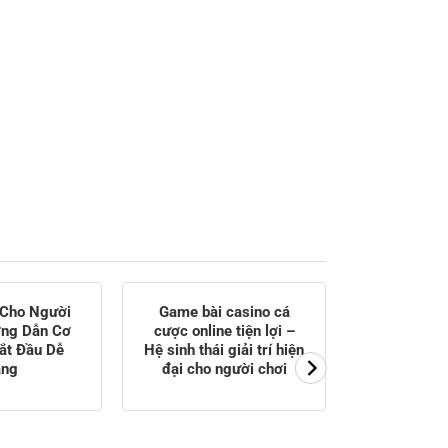
Cho Người
Game bài casino cá
ng Dẫn Cơ
cược online tiện lợi –
ắt Đầu Dễ
Hệ sinh thái giải trí hiện
ng
đại cho người chơi