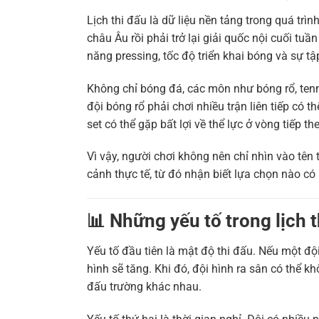
Lịch thi đấu là dữ liệu nền tảng trong quá trì
châu Âu rồi phải trở lại giải quốc nội cuối tuầ
năng pressing, tốc độ triển khai bóng và sự tập
Không chỉ bóng đá, các môn như bóng rổ, tenni
đội bóng rổ phải chơi nhiều trận liên tiếp có t
set có thể gặp bất lợi về thể lực ở vòng tiếp th
Vì vậy, người chơi không nên chỉ nhìn vào tên 
cảnh thực tế, từ đó nhận biết lựa chọn nào có 
📊 Những yếu tố trong lịch 
Yếu tố đầu tiên là mật độ thi đấu. Nếu một đội
hình sẽ tăng. Khi đó, đội hình ra sân có thể 
đấu trường khác nhau.