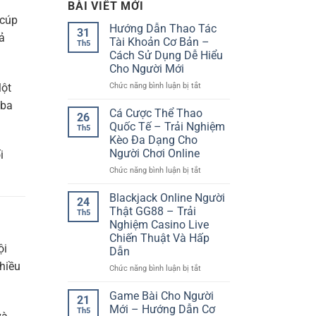
BÀI VIẾT MỚI
 cúp
Hướng Dẫn Thao Tác
31
hả
Tài Khoản Cơ Bản –
Th5
Cách Sử Dụng Dễ Hiểu
Cho Người Mới
ở
Một
Chức năng bình luận bị tắt
Hướng
 ba
Dẫn
Cá Cược Thể Thao
26
Thao
Quốc Tế – Trải Nghiệm
Th5
Tác
Kèo Đa Dạng Cho
Tài
Người Chơi Online
i
Khoản
Cơ
ở
Chức năng bình luận bị tắt
Bản
Cá
–
Cược
Blackjack Online Người
24
Cách
Thể
Thật GG88 – Trải
Th5
Sử
Thao
Nghiệm Casino Live
Dụng
Quốc
Chiến Thuật Và Hấp
Dễ
Tế
ội
Dẫn
Hiểu
–
nhiều
Cho
Trải
ở
Chức năng bình luận bị tắt
Người
Nghiệm
Blackjack
Mới
Kèo
Online
Game Bài Cho Người
21
Đa
Người
Mới – Hướng Dẫn Cơ
Th5
Dạng
Thật