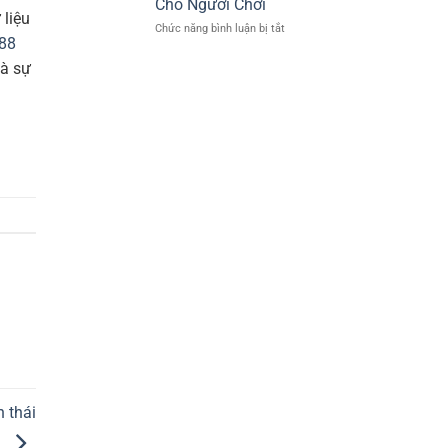
Cho Người Chơi
Chọn
Trải
 liệu
Cửa
Nghiệm
ở
Chức năng bình luận bị tắt
888
Hợp
Cá
Soi
Lý
Cược
Cầu
và sự
Kịch
Xổ
Tính
Số
Trên
Hôm
Nền
Nay
Tảng
Chuẩn
Trực
Xác
Tuyến
–
Cách
Phân
Tích
Hiệu
Quả
Cho
Người
Chơi
h thái
i