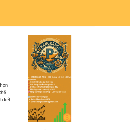
chọn
thế
ch kết