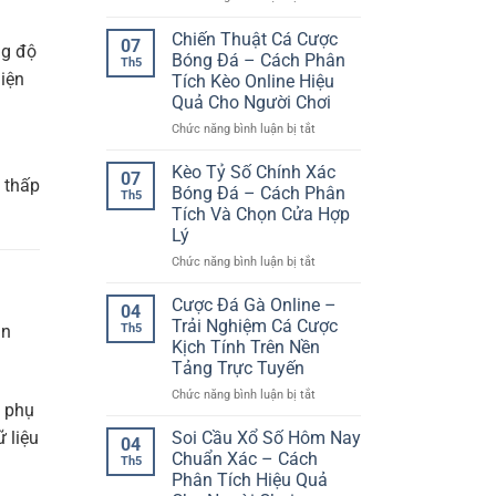
Chơi
Kinh
Phân
Việt
Nghiệm
Tích
Chiến Thuật Cá Cược
07
ng độ
Chọn
Phong
Bóng Đá – Cách Phân
Th5
Kèo
Độ
hiện
Tích Kèo Online Hiệu
Và
Đội
Quả Cho Người Chơi
Quản
Bóng
Lý
–
ở
Chức năng bình luận bị tắt
Rủi
Nền
Chiến
Ro
Tảng
Thuật
Kèo Tỷ Số Chính Xác
07
 thấp
Khi
Quan
Cá
Bóng Đá – Cách Phân
Th5
Chơi
Trọng
Cược
Tích Và Chọn Cửa Hợp
Online
Trước
Bóng
Lý
Mỗi
Đá
Trận
–
ở
Chức năng bình luận bị tắt
Cầu
Cách
Kèo
Phân
Tỷ
Cược Đá Gà Online –
04
Tích
Số
Trải Nghiệm Cá Cược
Th5
ãn
Kèo
Chính
Kịch Tính Trên Nền
Online
Xác
Tảng Trực Tuyến
Hiệu
Bóng
Quả
Đá
ở
Chức năng bình luận bị tắt
n phụ
Cho
–
Cược
Người
Cách
Đá
Soi Cầu Xổ Số Hôm Nay
ữ liệu
04
Chơi
Phân
Gà
Chuẩn Xác – Cách
Th5
Tích
Online
Phân Tích Hiệu Quả
Và
–