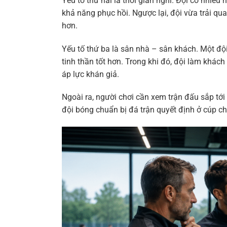
Yếu tố thứ hai là thời gian nghỉ. Đội có nhiều 
khả năng phục hồi. Ngược lại, đội vừa trải q
hơn.
Yếu tố thứ ba là sân nhà – sân khách. Một đội
tinh thần tốt hơn. Trong khi đó, đội làm khách 
áp lực khán giả.
Ngoài ra, người chơi cần xem trận đấu sắp tớ
đội bóng chuẩn bị đá trận quyết định ở cúp châu