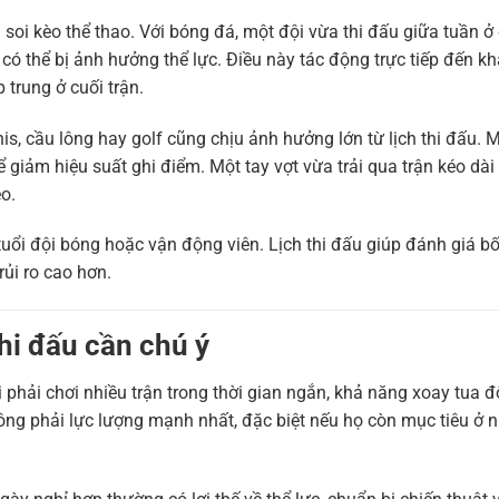
nh soi kèo thể thao. Với bóng đá, một đội vừa thi đấu giữa tuần ở
n có thể bị ảnh hưởng thể lực. Điều này tác động trực tiếp đến k
 trung ở cuối trận.
s, cầu lông hay golf cũng chịu ảnh hưởng lớn từ lịch thi đấu. 
hể giảm hiệu suất ghi điểm. Một tay vợt vừa trải qua trận kéo dài
eo.
tuổi đội bóng hoặc vận động viên. Lịch thi đấu giúp đánh giá bố
rủi ro cao hơn.
thi đấu cần chú ý
 phải chơi nhiều trận trong thời gian ngắn, khả năng xoay tua đ
không phải lực lượng mạnh nhất, đặc biệt nếu họ còn mục tiêu ở 