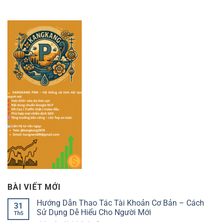
BÀI VIẾT MỚI
Hướng Dẫn Thao Tác Tài Khoản Cơ Bản – Cách
31
Sử Dụng Dễ Hiểu Cho Người Mới
Th5