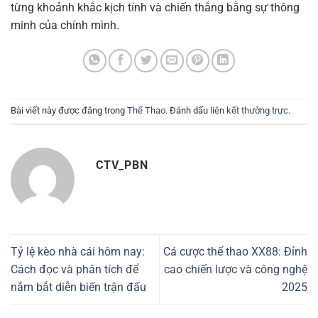
từng khoảnh khắc kịch tính và chiến thắng bằng sự thông
minh của chính mình.
Bài viết này được đăng trong
Thể Thao
. Đánh dấu
liên kết thường trực
.
CTV_PBN
Tỷ lệ kèo nhà cái hôm nay:
Cá cược thể thao XX88: Đỉnh
Cách đọc và phân tích để
cao chiến lược và công nghệ
nắm bắt diễn biến trận đấu
2025