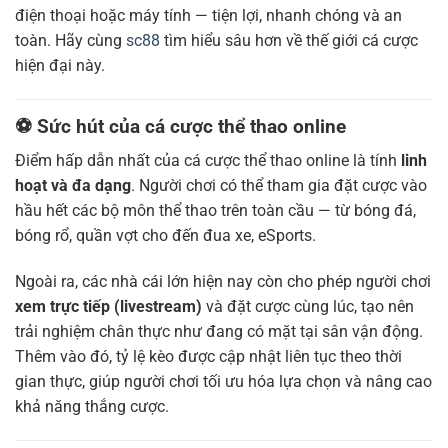
điện thoại hoặc máy tính — tiện lợi, nhanh chóng và an
toàn. Hãy cùng
sc88
tìm hiểu sâu hơn về thế giới cá cược
hiện đại này.
⚽
Sức hút của cá cược thể thao online
Điểm hấp dẫn nhất của cá cược thể thao online là tính
linh
hoạt và đa dạng
. Người chơi có thể tham gia đặt cược vào
hầu hết các bộ môn thể thao trên toàn cầu — từ bóng đá,
bóng rổ, quần vợt cho đến đua xe, eSports.
Ngoài ra, các nhà cái lớn hiện nay còn cho phép người chơi
xem trực tiếp (livestream)
và đặt cược cùng lúc, tạo nên
trải nghiệm chân thực như đang có mặt tại sân vận động.
Thêm vào đó, tỷ lệ kèo được cập nhật liên tục theo thời
gian thực, giúp người chơi tối ưu hóa lựa chọn và nâng cao
khả năng thắng cược.