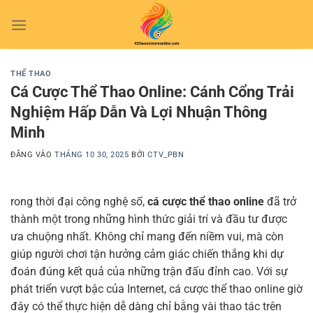
Bỏ
qua
nội
dung
THỂ THAO
Cá Cược Thể Thao Online: Cánh Cổng Trải
Nghiệm Hấp Dẫn Và Lợi Nhuận Thông
Minh
ĐĂNG VÀO
THÁNG 10 30, 2025
BỞI
CTV_PBN
rong thời đại công nghệ số,
cá cược thể thao online
đã trở
thành một trong những hình thức giải trí và đầu tư được
ưa chuộng nhất. Không chỉ mang đến niềm vui, mà còn
giúp người chơi tận hưởng cảm giác chiến thắng khi dự
đoán đúng kết quả của những trận đấu đỉnh cao. Với sự
phát triển vượt bậc của Internet, cá cược thể thao online giờ
đây có thể thực hiện dễ dàng chỉ bằng vài thao tác trên