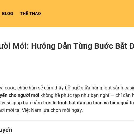
BLOG
THỂ THAO
ười Mới: Hướng Dẫn Từng Bước Bắt 
cá cược, chắc hẳn sẽ cảm thấy bỡ ngỡ giữa hàng loạt sảnh casin
uyến cho người mới
không hề phức tạp như bạn nghĩ — chỉ cần 
này sẽ giúp bạn nắm trọn
lộ trình bắt đầu an toàn và hiệu quả tạ
ơi mới tại Việt Nam lựa chọn mỗi ngày.
Tuyến