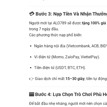
💳 Bước 3: Nạp Tiền Và Nhận Thưởn
Người mới tại ALO789 sẽ được
tặng 100% giá 
trong 7 ngày đầu.
Các phương thức nạp phổ biến:
Ngân hàng nội địa (Vietcombank, ACB, BI
Ví điện tử (Momo, ZaloPay, ViettelPay).
Tiền điện tử (USDT, BTC, ETH).
👉 Giao dịch chỉ mất
15–30 giây
, tiền tự độn
🎰 Bước 4: Lựa Chọn Trò Chơi Phù 
Để bắt đầu nhẹ nhàng, người mới nên chọn các 