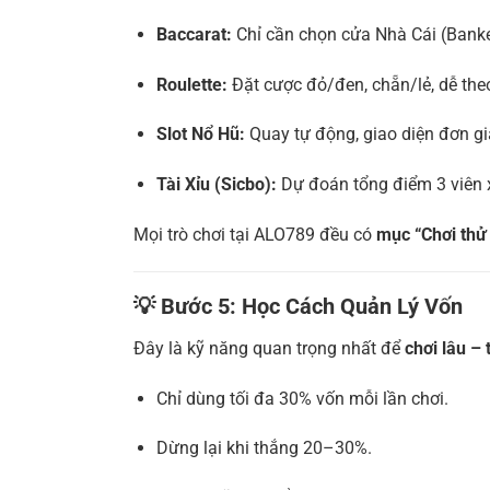
Baccarat:
Chỉ cần chọn cửa Nhà Cái (Banke
Roulette:
Đặt cược đỏ/đen, chẵn/lẻ, dễ theo
Slot Nổ Hũ:
Quay tự động, giao diện đơn gi
Tài Xỉu (Sicbo):
Dự đoán tổng điểm 3 viên x
Mọi trò chơi tại ALO789 đều có
mục “Chơi thử
💡 Bước 5: Học Cách Quản Lý Vốn
Đây là kỹ năng quan trọng nhất để
chơi lâu –
Chỉ dùng tối đa 30% vốn mỗi lần chơi.
Dừng lại khi thắng 20–30%.