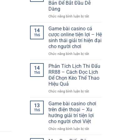
Bản Để Bắt Đầu Dễ
Cho
GG88
Dàng
Người
–
Chơi
Trải
ở
Chức năng bình luận bị tắt
Online
Nghiệm
Game
Casino
Bài
Game bài casino cá
14
Live
Cho
cược online tiện lợi – Hệ
Th5
Chiến
Người
sinh thái giải trí hiện đại
Thuật
Mới
cho người chơi
Và
–
Hấp
Hướng
ở
Chức năng bình luận bị tắt
Dẫn
Dẫn
Game
Cơ
bài
Phân Tích Lịch Thi Đấu
14
Bản
casino
RR88 – Cách Đọc Lịch
Th5
Để
cá
Để Chọn Kèo Thể Thao
Bắt
cược
Hiệu Quả
Đầu
online
Dễ
tiện
ở
Chức năng bình luận bị tắt
Dàng
lợi
Phân
–
Tích
Game bài casino chơi
13
Hệ
Lịch
trên điện thoại – Xu
Th5
sinh
Thi
hướng giải trí tiện lợi
thái
Đấu
cho người chơi Việt
giải
RR88
trí
–
ở
Chức năng bình luận bị tắt
hiện
Cách
Game
đại
Đọc
bài