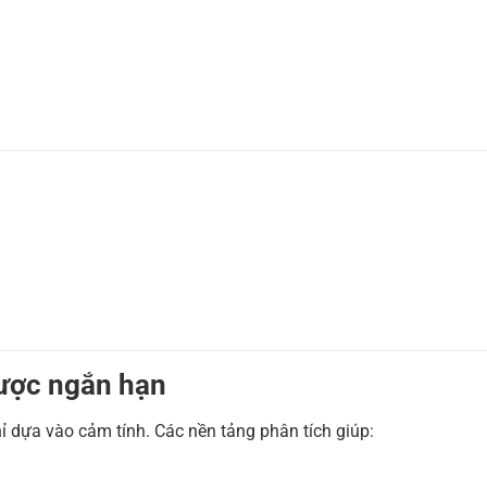
lược ngắn hạn
hỉ dựa vào cảm tính. Các nền tảng phân tích giúp: