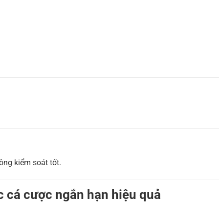
.
ông kiểm soát tốt.
c cá cược ngắn hạn hiệu quả