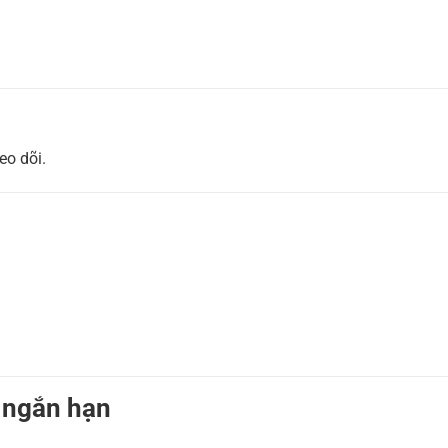
eo dõi.
 ngắn hạn