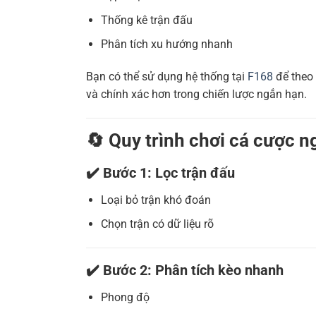
Thống kê trận đấu
Phân tích xu hướng nhanh
Bạn có thể sử dụng hệ thống tại
F168
để theo
và chính xác hơn trong chiến lược ngắn hạn.
🔄 Quy trình chơi cá cược n
✔️ Bước 1: Lọc trận đấu
Loại bỏ trận khó đoán
Chọn trận có dữ liệu rõ
✔️ Bước 2: Phân tích kèo nhanh
Phong độ