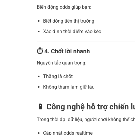
Biến động odds giúp bạn:
Biết dòng tiền thị trường
Xác định thời điểm vào kèo
⏱️ 4. Chốt lời nhanh
Nguyên tắc quan trọng:
Thắng là chốt
Không tham lam giữ lâu
📱 Công nghệ hỗ trợ chiến 
Trong thời đại dữ liệu, người chơi không thể c
Cập nhật odds realtime