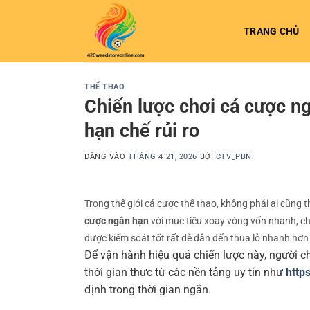
Bỏ
qua
TRANG CHỦ
nội
dung
THỂ THAO
Chiến lược chơi cá cược ng
hạn chế rủi ro
ĐĂNG VÀO
THÁNG 4 21, 2026
BỞI
CTV_PBN
Trong thế giới cá cược thể thao, không phải ai cũng
cược ngắn hạn
với mục tiêu xoay vòng vốn nhanh, chố
được kiểm soát tốt rất dễ dẫn đến thua lỗ nhanh hơn
Để vận hành hiệu quả chiến lược này, người chơ
thời gian thực từ các nền tảng uy tín như
https
định trong thời gian ngắn.