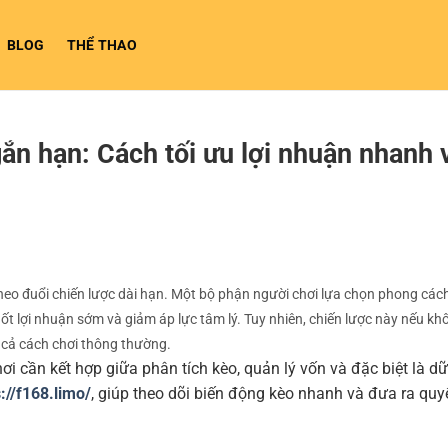
BLOG
THỂ THAO
ắn hạn: Cách tối ưu lợi nhuận nhanh 
 theo đuổi chiến lược dài hạn. Một bộ phận người chơi lựa chọn phong các
t lợi nhuận sớm và giảm áp lực tâm lý. Tuy nhiên, chiến lược này nếu kh
 cả cách chơi thông thường.
i cần kết hợp giữa phân tích kèo, quản lý vốn và đặc biệt là dữ
://f168.limo/
, giúp theo dõi biến động kèo nhanh và đưa ra quy