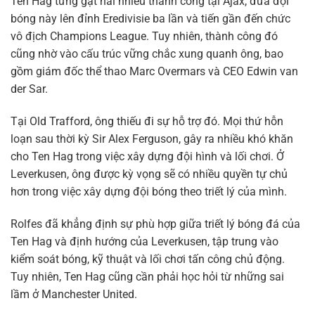
Ten Hag từng gặt hái nhiều thành công tại Ajax, đưa đội
bóng này lên đỉnh Eredivisie ba lần và tiến gần đến chức
vô địch Champions League. Tuy nhiên, thành công đó
cũng nhờ vào cấu trúc vững chắc xung quanh ông, bao
gồm giám đốc thể thao Marc Overmars và CEO Edwin van
der Sar.
Tại Old Trafford, ông thiếu đi sự hỗ trợ đó. Mọi thứ hỗn
loạn sau thời kỳ Sir Alex Ferguson, gây ra nhiều khó khăn
cho Ten Hag trong việc xây dựng đội hình và lối chơi. Ở
Leverkusen, ông được kỳ vọng sẽ có nhiều quyền tự chủ
hơn trong việc xây dựng đội bóng theo triết lý của mình.
Rolfes đã khẳng định sự phù hợp giữa triết lý bóng đá của
Ten Hag và định hướng của Leverkusen, tập trung vào
kiểm soát bóng, kỹ thuật và lối chơi tấn công chủ động.
Tuy nhiên, Ten Hag cũng cần phải học hỏi từ những sai
lầm ở Manchester United.