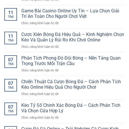
trên
Lịch
hiện
Mẹo
điện
Để
đại
Đọc
Game Bài Casino Online Uy Tín – Lựa Chọn Giải
thoại
Chọn
11
cho
Biến
–
Trí An Toàn Cho Người Chơi Việt
Kèo
người
Th5
Động
Xu
Thể
chơi
ở
Chức năng bình luận bị tắt
Odds
hướng
Thao
Game
Bóng
giải
Hiệu
Bài
Cược Xiên Bóng Đá Hiệu Quả – Kinh Nghiệm Chọn
Đá
trí
11
Quả
Casino
Khi
Kèo Và Quản Lý Rủi Ro Khi Chơi Online
tiện
Th5
Online
Cá
lợi
ở
Chức năng bình luận bị tắt
Uy
Cược
cho
Cược
Tín
Online
người
Xiên
Phân Tích Phong Độ Đội Bóng – Nền Tảng Quan
–
07
chơi
Bóng
Lựa
Trọng Trước Mỗi Trận Cầu
Việt
Th5
Đá
Chọn
ở
Chức năng bình luận bị tắt
Hiệu
Giải
Phân
Quả
Trí
Tích
Chiến Thuật Cá Cược Bóng Đá – Cách Phân Tích
–
An
07
Phong
Kinh
Kèo Online Hiệu Quả Cho Người Chơi
Toàn
Th5
Độ
Nghiệm
Cho
ở
Chức năng bình luận bị tắt
Đội
Chọn
Người
Chiến
Bóng
Kèo
Chơi
Thuật
Kèo Tỷ Số Chính Xác Bóng Đá – Cách Phân Tích
–
Và
07
Việt
Cá
Nền
Và Chọn Cửa Hợp Lý
Quản
Th5
Cược
Tảng
Lý
ở
Chức năng bình luận bị tắt
Bóng
Quan
Rủi
Kèo
Đá
Trọng
Ro
Tỷ
Cược Đá Gà Online – Trải Nghiệm Cá Cược Kịch
–
Trước