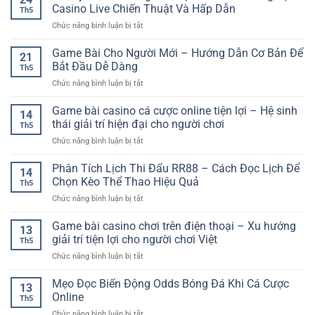
Thể
Bản
Casino Live Chiến Thuật Và Hấp Dẫn
Th5
Thao
–
ở
Chức năng bình luận bị tắt
Quốc
Cách
Blackjack
Tế
Sử
Online
Game Bài Cho Người Mới – Hướng Dẫn Cơ Bản Để
–
Dụng
21
Người
Trải
Bắt Đầu Dễ Dàng
Dễ
Th5
Thật
Nghiệm
Hiểu
ở
Chức năng bình luận bị tắt
GG88
Kèo
Cho
Game
–
Đa
Người
Bài
Game bài casino cá cược online tiện lợi – Hệ sinh
Trải
Dạng
14
Mới
Cho
Nghiệm
thái giải trí hiện đại cho người chơi
Cho
Th5
Người
Casino
Người
ở
Chức năng bình luận bị tắt
Mới
Live
Chơi
Game
–
Chiến
Online
bài
Phân Tích Lịch Thi Đấu RR88 – Cách Đọc Lịch Để
Hướng
Thuật
14
casino
Dẫn
Chọn Kèo Thể Thao Hiệu Quả
Và
Th5
cá
Cơ
Hấp
ở
Chức năng bình luận bị tắt
cược
Bản
Dẫn
Phân
online
Để
Tích
Game bài casino chơi trên điện thoại – Xu hướng
tiện
Bắt
13
Lịch
lợi
giải trí tiện lợi cho người chơi Việt
Đầu
Th5
Thi
–
Dễ
ở
Chức năng bình luận bị tắt
Đấu
Hệ
Dàng
Game
RR88
sinh
bài
Mẹo Đọc Biến Động Odds Bóng Đá Khi Cá Cược
–
thái
13
casino
Cách
Online
giải
Th5
chơi
Đọc
trí
ở
Chức năng bình luận bị tắt