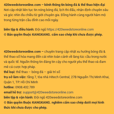
420weedstoreonline.com – kênh thông tin bóng đá & thể thao hiện đại
Nơi cập nhật liên tục tin nóng bóng đá, lịch thi đấu, nhận định chuyên sâu
và góc nhìn đa chiều từ giới chuyên gia. Đồng hành cùng người hâm mộ
trong từng trận cầu đỉnh cao mỗi ngày.
biên tập & điều hành:
Đội ngũ
https://420weedstoreonline.com
© Bản quyền thuộc KANGKANG. cấm sao chép khi chưa được phép.
420weedstoreonline.com –
chuyên trang cập nhật xu hướng bóng đá &
thể thao số hóa mang đến cái nhìn toàn cảnh về làng túc cầu trong nước
và quốc tế. Nguồn thông tin đáng tin cậy cho người yêu thể thao và đam
mê cá cược hợp pháp.
thể loại:
thể thao – bóng đá – giải trí số
trụ sở làm việc:
tầng 7, tòa nhà Hitech Central, 27B Nguyễn Thị Minh Khai,
Quận 1, TP. Hồ Chí Minh
hotline:
0908.432.789
email hỗ trợ:
support@420weedstoreonline.com
biên tập & vận hành:
Đội ngũ 420weedstoreonline.com
© Bản quyền thuộc KANGKANG. nghiêm cấm sao chép dưới mọi hình
thức khi chưa được cho phép.