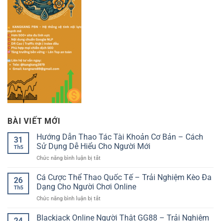
BÀI VIẾT MỚI
Hướng Dẫn Thao Tác Tài Khoản Cơ Bản – Cách
31
Sử Dụng Dễ Hiểu Cho Người Mới
Th5
ở
Chức năng bình luận bị tắt
Hướng
Dẫn
Cá Cược Thể Thao Quốc Tế – Trải Nghiệm Kèo Đa
26
Thao
Dạng Cho Người Chơi Online
Th5
Tác
ở
Chức năng bình luận bị tắt
Tài
Cá
Khoản
Cược
Blackjack Online Người Thật GG88 – Trải Nghiệm
Cơ
24