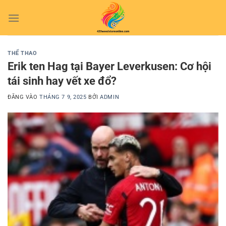
Bỏ
qua
nội
dung
THỂ THAO
Erik ten Hag tại Bayer Leverkusen: Cơ hội
tái sinh hay vết xe đổ?
ĐĂNG VÀO
THÁNG 7 9, 2025
BỞI
ADMIN