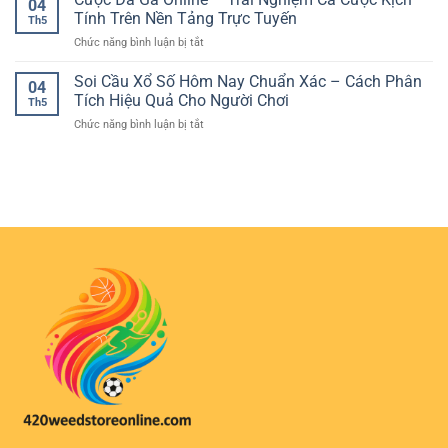
04
Khi
Số
Cách
Tính Trên Nền Tảng Trực Tuyến
Mỗi
Chơi
Th5
Chính
Phân
Trận
Online
ở
Chức năng bình luận bị tắt
Xác
Tích
Cầu
Cược
Bóng
Kèo
Đá
Soi Cầu Xổ Số Hôm Nay Chuẩn Xác – Cách Phân
Đá
Online
04
Gà
–
Tích Hiệu Quả Cho Người Chơi
Hiệu
Th5
Online
Cách
Quả
ở
Chức năng bình luận bị tắt
–
Phân
Cho
Soi
Trải
Tích
Người
Cầu
Nghiệm
Và
Chơi
Xổ
Cá
Chọn
Số
Cược
Cửa
Hôm
Kịch
Hợp
Nay
Tính
Lý
Chuẩn
Trên
Xác
Nền
–
Tảng
Cách
Trực
Phân
Tuyến
Tích
Hiệu
Quả
Cho
Người
Chơi