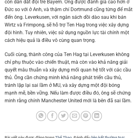
còn dẫn dắt đội trẻ Bayern. Ông được đánh giá cao hơn ở
Đức so với ở Anh, và thậm chí Dortmund cũng từng để mắt
đến ông. Leverkusen, với ngân sách dồi dào sau khi bán
Wirtz và Frimpong, sẽ hỗ trợ Ten Hag trong việc xây dựng
đội hình. Tuy nhiên, việc sử dụng nguồn lực tài chính một
cách hiệu quả là điều vô cùng quan trọng.
Cuối cùng, thành công của Ten Hag tại Leverkusen không
chỉ phụ thuộc vào chiến thuật, mà còn vào khả năng giải
quyết mâu thuẫn và xây dựng mối quan hệ tốt với các cầu
thủ. Ông cần chứng minh khả năng phát triển cầu thủ,
tránh lặp lại sai lầm ở MU, và xây dựng một đội bóng
mạnh mẽ, bền vững. Nếu làm được điều đó, ông sẽ chứng
minh rằng chính Manchester United mới là bên đã sai lầm.
Bài viết này được đăng trong
Thể Thao
. Đánh dấu
liên kết thường trực
.