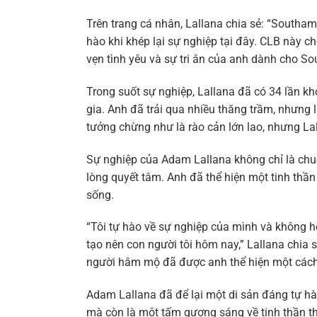
Trên trang cá nhân, Lallana chia sẻ: “Southamp
hào khi khép lại sự nghiệp tại đây. CLB này c
vẹn tình yêu và sự tri ân của anh dành cho S
Trong suốt sự nghiệp, Lallana đã có 34 lần k
gia. Anh đã trải qua nhiều thăng trầm, nhưng
tưởng chừng như là rào cản lớn lao, nhưng Lal
Sự nghiệp của Adam Lallana không chỉ là chuỗi
lòng quyết tâm. Anh đã thể hiện một tinh thần
sống.
“Tôi tự hào về sự nghiệp của mình và không h
tạo nên con người tôi hôm nay,” Lallana chia s
người hâm mộ đã được anh thể hiện một cách
Adam Lallana đã để lại một di sản đáng tự hà
mà còn là một tấm gương sáng về tinh thần th