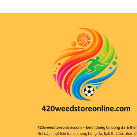
420weedstoreonline.com – kênh thông tin bóng đá & thể t
Nơi cập nhật liên tục tin nóng bóng đá, lịch thi đấu, nhận