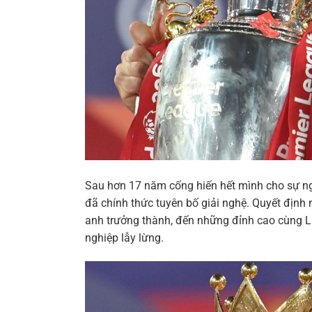
Sau hơn 17 năm cống hiến hết mình cho sự ngh
đã chính thức tuyên bố giải nghệ. Quyết định 
anh trưởng thành, đến những đỉnh cao cùng Liv
nghiệp lẫy lừng.