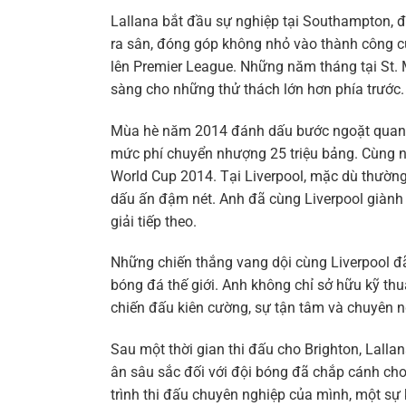
Lallana bắt đầu sự nghiệp tại Southampton, đ
ra sân, đóng góp không nhỏ vào thành công c
lên Premier League. Những năm tháng tại St. M
sàng cho những thử thách lớn hơn phía trước.
Mùa hè năm 2014 đánh dấu bước ngoặt quan tr
mức phí chuyển nhượng 25 triệu bảng. Cùng 
World Cup 2014. Tại Liverpool, mặc dù thường
dấu ấn đậm nét. Anh đã cùng Liverpool giàn
giải tiếp theo.
Những chiến thắng vang dội cùng Liverpool đ
bóng đá thế giới. Anh không chỉ sở hữu kỹ thu
chiến đấu kiên cường, sự tận tâm và chuyên 
Sau một thời gian thi đấu cho Brighton, Lalla
ân sâu sắc đối với đội bóng đã chắp cánh cho
trình thi đấu chuyên nghiệp của mình, một sự