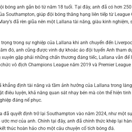
ội bóng anh gắn bó từ năm 18 tuổi. Tại đây, anh đã có hơn 250
ủa Southampton, giúp đội bóng thăng hạng liên tiếp từ League
ary’s đã rèn giũa nên một Lallana tài năng, giàu kinh nghiệm, 
ọng trong sự nghiệp của Lallana khi anh chuyển đến Liverpoo
năm đó, anh cũng được vinh dự khoác áo đội tuyển Anh tham d
 xuyên gặp phải những chấn thương đáng tiếc, Lallana vẫn để l
h chức vô địch Champions League năm 2019 và Premier Leagu
ã khẳng định tài năng và tầm ảnh hưởng của Lallana trong làng
ật điêu luyện, khả năng quan sát nhạy bén mà còn thể hiện tinh
nghiệp đáng nể phục.
na đã quyết định trở lại Southampton vào năm 2024, như một sự 
 ước mơ của anh. Chính tại đây, anh đã chính thức khép lại hà
 kết thúc hoàn hảo cho một câu chuyện cổ tích bóng đá.