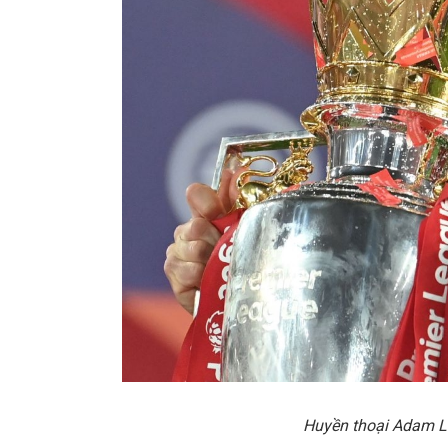
Huyền thoại Adam La