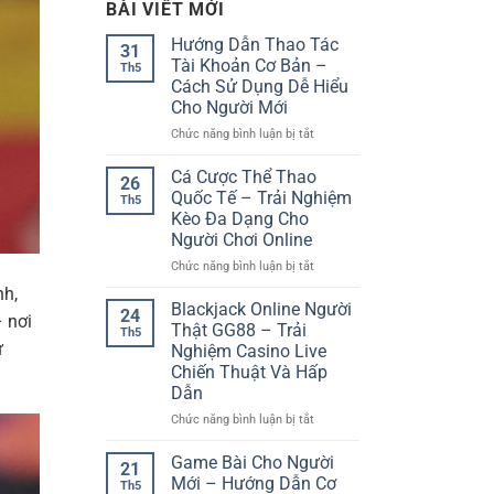
BÀI VIẾT MỚI
Hướng Dẫn Thao Tác
31
Tài Khoản Cơ Bản –
Th5
Cách Sử Dụng Dễ Hiểu
Cho Người Mới
ở
Chức năng bình luận bị tắt
Hướng
Dẫn
Cá Cược Thể Thao
26
Thao
Quốc Tế – Trải Nghiệm
Th5
Tác
Kèo Đa Dạng Cho
Tài
Người Chơi Online
Khoản
Cơ
ở
Chức năng bình luận bị tắt
Bản
Cá
nh,
–
Cược
Blackjack Online Người
24
– nơi
Cách
Thể
Thật GG88 – Trải
Th5
Sử
Thao
ự
Nghiệm Casino Live
Dụng
Quốc
Chiến Thuật Và Hấp
Dễ
Tế
Dẫn
Hiểu
–
Cho
Trải
ở
Chức năng bình luận bị tắt
Người
Nghiệm
Blackjack
Mới
Kèo
Online
Game Bài Cho Người
21
Đa
Người
Mới – Hướng Dẫn Cơ
Th5
Dạng
Thật