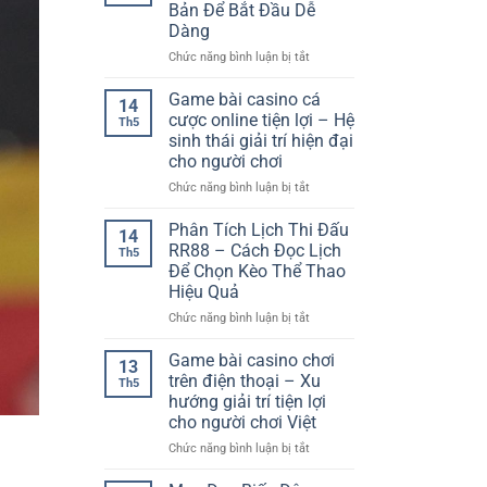
Bản Để Bắt Đầu Dễ
Cho
GG88
Dàng
Người
–
Chơi
Trải
ở
Chức năng bình luận bị tắt
Online
Nghiệm
Game
Casino
Bài
Game bài casino cá
14
Live
Cho
cược online tiện lợi – Hệ
Th5
Chiến
Người
sinh thái giải trí hiện đại
Thuật
Mới
cho người chơi
Và
–
Hấp
Hướng
ở
Chức năng bình luận bị tắt
Dẫn
Dẫn
Game
Cơ
bài
Phân Tích Lịch Thi Đấu
14
Bản
casino
RR88 – Cách Đọc Lịch
Th5
Để
cá
Để Chọn Kèo Thể Thao
Bắt
cược
Hiệu Quả
Đầu
online
Dễ
tiện
ở
Chức năng bình luận bị tắt
Dàng
lợi
Phân
–
Tích
Game bài casino chơi
13
Hệ
Lịch
trên điện thoại – Xu
Th5
sinh
Thi
hướng giải trí tiện lợi
thái
Đấu
cho người chơi Việt
giải
RR88
trí
–
ở
Chức năng bình luận bị tắt
hiện
Cách
Game
đại
Đọc
bài