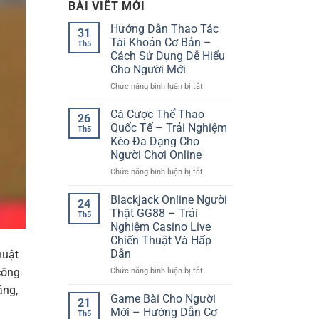
BÀI VIẾT MỚI
Hướng Dẫn Thao Tác
31
Tài Khoản Cơ Bản –
Th5
Cách Sử Dụng Dễ Hiểu
Cho Người Mới
ở
Chức năng bình luận bị tắt
Hướng
Dẫn
Cá Cược Thể Thao
26
Thao
Quốc Tế – Trải Nghiệm
Th5
Tác
Kèo Đa Dạng Cho
Tài
Người Chơi Online
Khoản
Cơ
ở
Chức năng bình luận bị tắt
Bản
Cá
–
Cược
Blackjack Online Người
24
Cách
Thể
Thật GG88 – Trải
Th5
Sử
Thao
Nghiệm Casino Live
Dụng
Quốc
Chiến Thuật Và Hấp
Dễ
Tế
Dẫn
huật
Hiểu
–
Cho
Trải
công
ở
Chức năng bình luận bị tắt
Người
Nghiệm
Blackjack
ảng,
Mới
Kèo
Online
Game Bài Cho Người
21
Đa
Người
Mới – Hướng Dẫn Cơ
Th5
Dạng
Thật