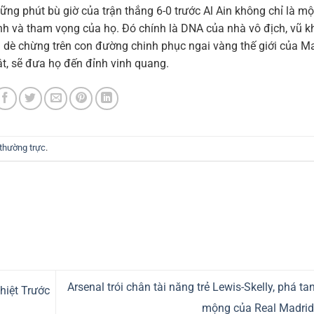
ng phút bù giờ của trận thắng 6-0 trước Al Ain không chỉ là mộ
nh và tham vọng của họ. Đó chính là DNA của nhà vô địch, vũ k
i dè chừng trên con đường chinh phục ngai vàng thế giới của M
ật, sẽ đưa họ đến đỉnh vinh quang.
 thường trực
.
Arsenal trói chân tài năng trẻ Lewis-Skelly, phá ta
hiệt Trước
mộng của Real Madri