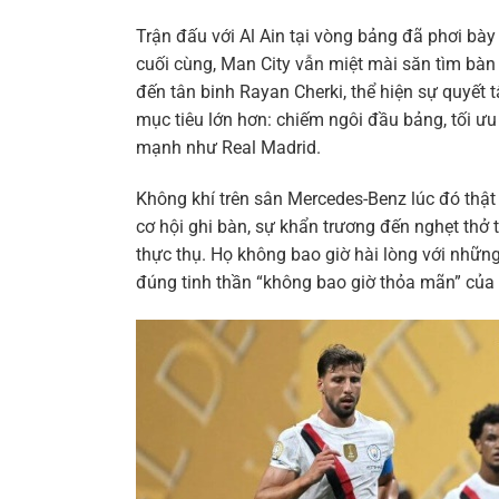
Trận đấu với Al Ain tại vòng bảng đã phơi bà
cuối cùng, Man City vẫn miệt mài săn tìm bàn 
đến tân binh Rayan Cherki, thể hiện sự quyết 
mục tiêu lớn hơn: chiếm ngôi đầu bảng, tối ưu
mạnh như Real Madrid.
Không khí trên sân Mercedes-Benz lúc đó thật 
cơ hội ghi bàn, sự khẩn trương đến nghẹt thở
thực thụ. Họ không bao giờ hài lòng với những 
đúng tinh thần “không bao giờ thỏa mãn” của 