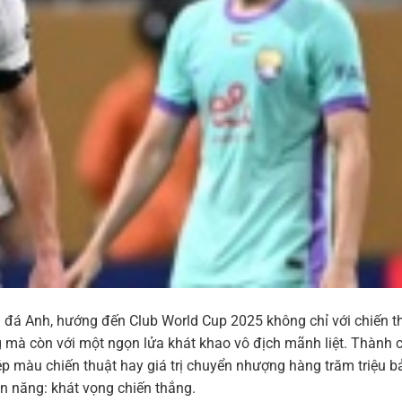
g đá Anh, hướng đến Club World Cup 2025 không chỉ với chiến t
 mà còn với một ngọn lửa khát khao vô địch mãnh liệt. Thành 
 màu chiến thuật hay giá trị chuyển nhượng hàng trăm triệu b
n năng: khát vọng chiến thắng.