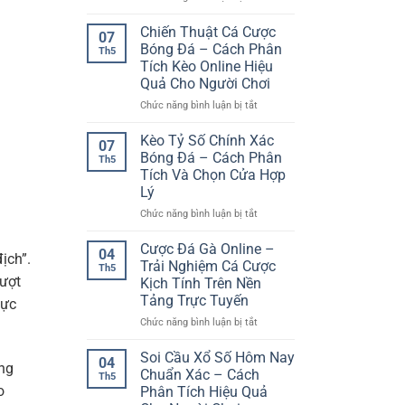
Chơi
Kinh
Phân
Việt
Nghiệm
Tích
Chiến Thuật Cá Cược
07
Chọn
Phong
Bóng Đá – Cách Phân
Th5
Kèo
Độ
Tích Kèo Online Hiệu
Và
Đội
Quả Cho Người Chơi
Quản
Bóng
Lý
–
ở
Chức năng bình luận bị tắt
Rủi
Nền
Chiến
Ro
Tảng
Thuật
Kèo Tỷ Số Chính Xác
07
Khi
Quan
Cá
Bóng Đá – Cách Phân
Th5
Chơi
Trọng
Cược
Tích Và Chọn Cửa Hợp
Online
Trước
Bóng
Lý
Mỗi
Đá
Trận
–
ở
Chức năng bình luận bị tắt
Cầu
Cách
Kèo
Phân
Tỷ
Cược Đá Gà Online –
04
ịch”.
Tích
Số
Trải Nghiệm Cá Cược
Th5
Kèo
Chính
vượt
Kịch Tính Trên Nền
Online
Xác
Tảng Trực Tuyến
lực
Hiệu
Bóng
Quả
Đá
ở
Chức năng bình luận bị tắt
Cho
–
Cược
Người
Cách
Đá
Soi Cầu Xổ Số Hôm Nay
04
Chơi
ơng
Phân
Gà
Chuẩn Xác – Cách
Th5
Tích
Online
o
Phân Tích Hiệu Quả
Và
–