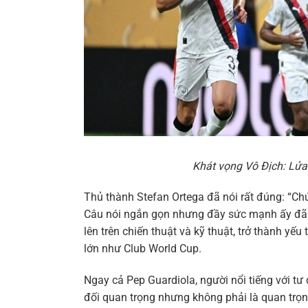
Khát vọng Vô Địch: Lửa
Thủ thành Stefan Ortega đã nói rất đúng: “Chú
Câu nói ngắn gọn nhưng đầy sức mạnh ấy đã t
lên trên chiến thuật và kỹ thuật, trở thành yế
lớn như Club World Cup.
Ngay cả Pep Guardiola, người nổi tiếng với tư 
đối quan trọng nhưng không phải là quan trọ