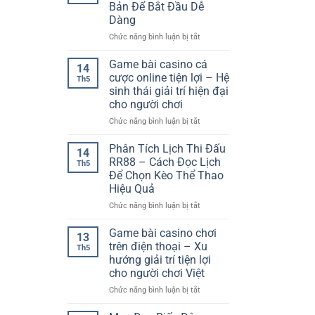
Bản Để Bắt Đầu Dễ
Cho
GG88
Dàng
Người
–
Chơi
Trải
ở
Chức năng bình luận bị tắt
Online
Nghiệm
Game
Casino
Bài
Game bài casino cá
14
Live
Cho
cược online tiện lợi – Hệ
Th5
Chiến
Người
sinh thái giải trí hiện đại
Thuật
Mới
cho người chơi
Và
–
Hấp
Hướng
ở
Chức năng bình luận bị tắt
Dẫn
Dẫn
Game
Cơ
bài
Phân Tích Lịch Thi Đấu
14
Bản
casino
RR88 – Cách Đọc Lịch
Th5
Để
cá
Để Chọn Kèo Thể Thao
Bắt
cược
Hiệu Quả
Đầu
online
Dễ
tiện
ở
Chức năng bình luận bị tắt
Dàng
lợi
Phân
–
Tích
Game bài casino chơi
13
Hệ
Lịch
trên điện thoại – Xu
Th5
sinh
Thi
hướng giải trí tiện lợi
thái
Đấu
cho người chơi Việt
giải
RR88
trí
–
ở
Chức năng bình luận bị tắt
hiện
Cách
Game
đại
Đọc
bài