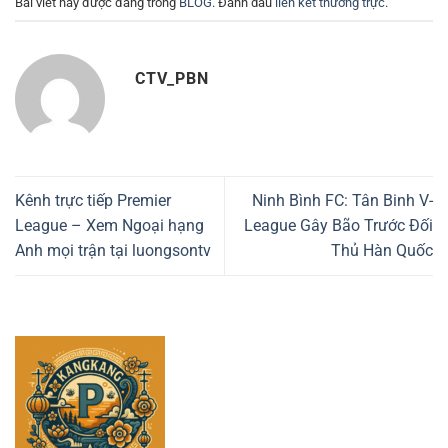
Bài viết này được đăng trong
BLOG
. Đánh dấu
liên kết thường trực
.
CTV_PBN
Kênh trực tiếp Premier
Ninh Bình FC: Tân Binh V-
League – Xem Ngoại hạng
League Gây Bão Trước Đối
Anh mọi trận tại luongsontv
Thủ Hàn Quốc