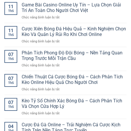
đại
Đọc
Game Bài Casino Online Uy Tín – Lựa Chọn Giải
thoại
Chọn
11
cho
Biến
–
Trí An Toàn Cho Người Chơi Việt
Kèo
người
Th5
Động
Xu
Thể
chơi
ở
Chức năng bình luận bị tắt
Odds
hướng
Thao
Game
Bóng
giải
Hiệu
Bài
Cược Xiên Bóng Đá Hiệu Quả – Kinh Nghiệm Chọn
Đá
trí
11
Quả
Casino
Khi
Kèo Và Quản Lý Rủi Ro Khi Chơi Online
tiện
Th5
Online
Cá
lợi
ở
Chức năng bình luận bị tắt
Uy
Cược
cho
Cược
Tín
Online
người
Xiên
Phân Tích Phong Độ Đội Bóng – Nền Tảng Quan
–
07
chơi
Bóng
Lựa
Trọng Trước Mỗi Trận Cầu
Việt
Th5
Đá
Chọn
ở
Chức năng bình luận bị tắt
Hiệu
Giải
Phân
Quả
Trí
Tích
Chiến Thuật Cá Cược Bóng Đá – Cách Phân Tích
–
An
07
Phong
Kinh
Kèo Online Hiệu Quả Cho Người Chơi
Toàn
Th5
Độ
Nghiệm
Cho
ở
Chức năng bình luận bị tắt
Đội
Chọn
Người
Chiến
Bóng
Kèo
Chơi
Thuật
Kèo Tỷ Số Chính Xác Bóng Đá – Cách Phân Tích
–
Và
07
Việt
Cá
Nền
Và Chọn Cửa Hợp Lý
Quản
Th5
Cược
Tảng
Lý
ở
Chức năng bình luận bị tắt
Bóng
Quan
Rủi
Kèo
Đá
Trọng
Ro
Tỷ
Cược Đá Gà Online – Trải Nghiệm Cá Cược Kịch
–
Trước
04
Khi
Số
Cách
Tính Trên Nền Tảng Trực Tuyến
Mỗi
Chơi
Th5