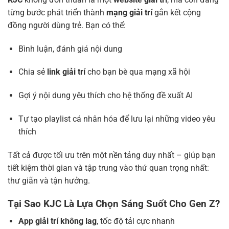
từng bước phát triển thành
mạng giải trí
gắn kết cộng
đồng người dùng trẻ. Bạn có thể:
Bình luận, đánh giá nội dung
Chia sẻ
link giải trí
cho bạn bè qua mạng xã hội
Gợi ý nội dung yêu thích cho hệ thống đề xuất AI
Tự tạo playlist cá nhân hóa để lưu lại những video yêu
thích
Tất cả được tối ưu trên một nền tảng duy nhất – giúp bạn
tiết kiệm thời gian và tập trung vào thứ quan trọng nhất:
thư giãn và tận hưởng.
Tại Sao KJC Là Lựa Chọn Sáng Suốt Cho Gen Z?
App giải trí không lag
, tốc độ tải cực nhanh