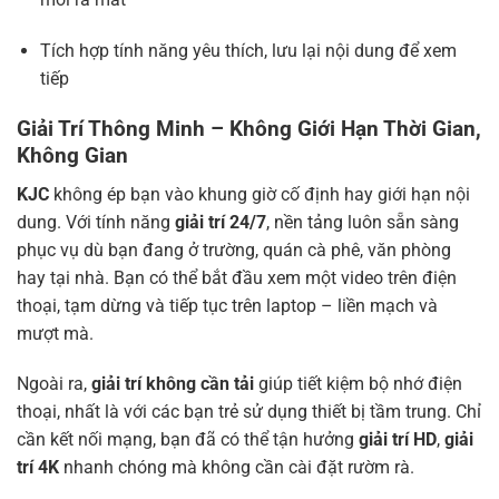
Tích hợp tính năng yêu thích, lưu lại nội dung để xem
tiếp
Giải Trí Thông Minh – Không Giới Hạn Thời Gian,
Không Gian
KJC
không ép bạn vào khung giờ cố định hay giới hạn nội
dung. Với tính năng
giải trí 24/7
, nền tảng luôn sẵn sàng
phục vụ dù bạn đang ở trường, quán cà phê, văn phòng
hay tại nhà. Bạn có thể bắt đầu xem một video trên điện
thoại, tạm dừng và tiếp tục trên laptop – liền mạch và
mượt mà.
Ngoài ra,
giải trí không cần tải
giúp tiết kiệm bộ nhớ điện
thoại, nhất là với các bạn trẻ sử dụng thiết bị tầm trung. Chỉ
cần kết nối mạng, bạn đã có thể tận hưởng
giải trí HD
,
giải
trí 4K
nhanh chóng mà không cần cài đặt rườm rà.