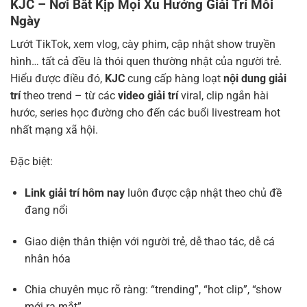
KJC – Nơi Bắt Kịp Mọi Xu Hướng Giải Trí Mỗi
Ngày
Lướt TikTok, xem vlog, cày phim, cập nhật show truyền
hình… tất cả đều là thói quen thường nhật của người trẻ.
Hiểu được điều đó,
KJC
cung cấp hàng loạt
nội dung giải
trí
theo trend – từ các
video giải trí
viral, clip ngắn hài
hước, series học đường cho đến các buổi livestream hot
nhất mạng xã hội.
Đặc biệt:
Link giải trí hôm nay
luôn được cập nhật theo chủ đề
đang nổi
Giao diện thân thiện với người trẻ, dễ thao tác, dễ cá
nhân hóa
Chia chuyên mục rõ ràng: “trending”, “hot clip”, “show
mới ra mắt”