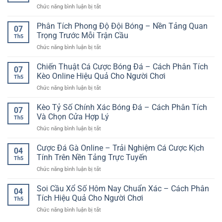
Cá
lợi
ở
Chức năng bình luận bị tắt
Uy
Cược
cho
Cược
Tín
Online
người
Xiên
Phân Tích Phong Độ Đội Bóng – Nền Tảng Quan
–
07
chơi
Bóng
Lựa
Trọng Trước Mỗi Trận Cầu
Việt
Th5
Đá
Chọn
ở
Chức năng bình luận bị tắt
Hiệu
Giải
Phân
Quả
Trí
Tích
Chiến Thuật Cá Cược Bóng Đá – Cách Phân Tích
–
An
07
Phong
Kinh
Kèo Online Hiệu Quả Cho Người Chơi
Toàn
Th5
Độ
Nghiệm
Cho
ở
Chức năng bình luận bị tắt
Đội
Chọn
Người
Chiến
Bóng
Kèo
Chơi
Thuật
Kèo Tỷ Số Chính Xác Bóng Đá – Cách Phân Tích
–
Và
07
Việt
Cá
Nền
Và Chọn Cửa Hợp Lý
Quản
Th5
Cược
Tảng
Lý
ở
Chức năng bình luận bị tắt
Bóng
Quan
Rủi
Kèo
Đá
Trọng
Ro
Tỷ
Cược Đá Gà Online – Trải Nghiệm Cá Cược Kịch
–
Trước
04
Khi
Số
Cách
Tính Trên Nền Tảng Trực Tuyến
Mỗi
Chơi
Th5
Chính
Phân
Trận
Online
ở
Chức năng bình luận bị tắt
Xác
Tích
Cầu
Cược
Bóng
Kèo
Đá
Soi Cầu Xổ Số Hôm Nay Chuẩn Xác – Cách Phân
Đá
Online
04
Gà
–
Tích Hiệu Quả Cho Người Chơi
Hiệu
Th5
Online
Cách
Quả
ở
Chức năng bình luận bị tắt
–
Phân
Cho
Soi
Trải
Tích