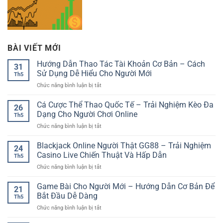
BÀI VIẾT MỚI
Hướng Dẫn Thao Tác Tài Khoản Cơ Bản – Cách
31
Sử Dụng Dễ Hiểu Cho Người Mới
Th5
ở
Chức năng bình luận bị tắt
Hướng
Dẫn
Cá Cược Thể Thao Quốc Tế – Trải Nghiệm Kèo Đa
26
Thao
Dạng Cho Người Chơi Online
Th5
Tác
ở
Chức năng bình luận bị tắt
Tài
Cá
Khoản
Cược
Blackjack Online Người Thật GG88 – Trải Nghiệm
Cơ
24
Thể
Bản
Casino Live Chiến Thuật Và Hấp Dẫn
Th5
Thao
–
ở
Chức năng bình luận bị tắt
Quốc
Cách
Blackjack
Tế
Sử
Online
Game Bài Cho Người Mới – Hướng Dẫn Cơ Bản Để
–
Dụng
21
Người
Trải
Bắt Đầu Dễ Dàng
Dễ
Th5
Thật
Nghiệm
Hiểu
ở
Chức năng bình luận bị tắt
GG88
Kèo
Cho
Game
–
Đa
Người