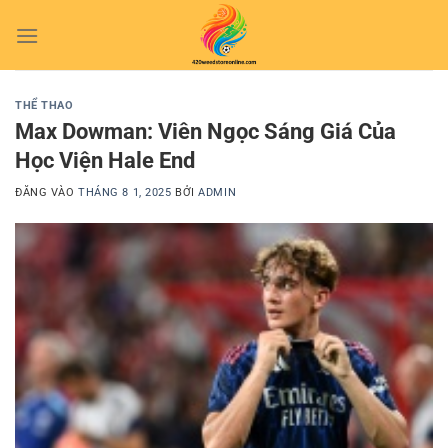
Bỏ
qua
nội
dung
THỂ THAO
Max Dowman: Viên Ngọc Sáng Giá Của
Học Viện Hale End
ĐĂNG VÀO
THÁNG 8 1, 2025
BỞI
ADMIN