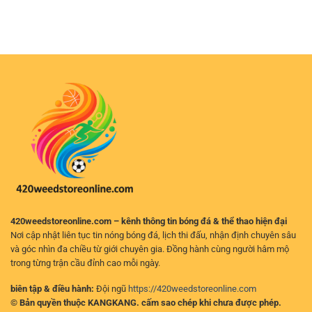
Người
Cầu
Nghiệm
Và
Chơi
Xổ
Cá
Chọn
Số
Cược
Cửa
Hôm
Kịch
Hợp
Nay
Tính
Lý
Chuẩn
Trên
Xác
Nền
–
Tảng
Cách
Trực
Phân
Tuyến
Tích
Hiệu
Quả
Cho
Người
Chơi
420weedstoreonline.com – kênh thông tin bóng đá & thể thao hiện đại
Nơi cập nhật liên tục tin nóng bóng đá, lịch thi đấu, nhận định chuyên sâu
và góc nhìn đa chiều từ giới chuyên gia. Đồng hành cùng người hâm mộ
trong từng trận cầu đỉnh cao mỗi ngày.
biên tập & điều hành:
Đội ngũ
https://420weedstoreonline.com
© Bản quyền thuộc KANGKANG. cấm sao chép khi chưa được phép.