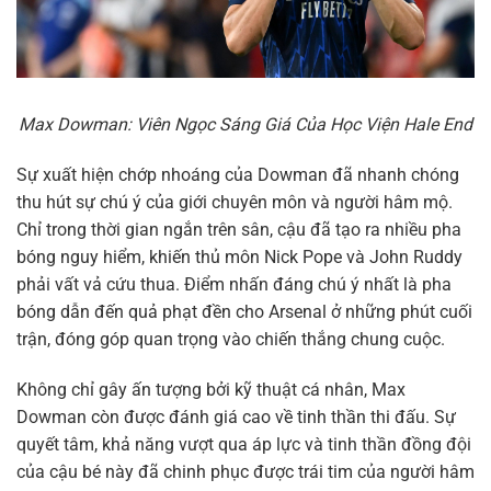
Max Dowman: Viên Ngọc Sáng Giá Của Học Viện Hale End
Sự xuất hiện chớp nhoáng của Dowman đã nhanh chóng
thu hút sự chú ý của giới chuyên môn và người hâm mộ.
Chỉ trong thời gian ngắn trên sân, cậu đã tạo ra nhiều pha
bóng nguy hiểm, khiến thủ môn Nick Pope và John Ruddy
phải vất vả cứu thua. Điểm nhấn đáng chú ý nhất là pha
bóng dẫn đến quả phạt đền cho Arsenal ở những phút cuối
trận, đóng góp quan trọng vào chiến thắng chung cuộc.
Không chỉ gây ấn tượng bởi kỹ thuật cá nhân, Max
Dowman còn được đánh giá cao về tinh thần thi đấu. Sự
quyết tâm, khả năng vượt qua áp lực và tinh thần đồng đội
của cậu bé này đã chinh phục được trái tim của người hâm