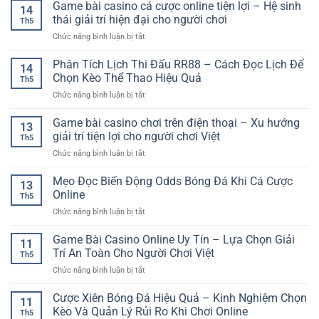
Bài
Game bài casino cá cược online tiện lợi – Hệ sinh
Trải
Dạng
14
Mới
Cho
Nghiệm
thái giải trí hiện đại cho người chơi
Cho
Th5
Người
Casino
Người
ở
Chức năng bình luận bị tắt
Mới
Live
Chơi
Game
–
Chiến
Online
bài
Phân Tích Lịch Thi Đấu RR88 – Cách Đọc Lịch Để
Hướng
Thuật
14
casino
Dẫn
Chọn Kèo Thể Thao Hiệu Quả
Và
Th5
cá
Cơ
Hấp
ở
Chức năng bình luận bị tắt
cược
Bản
Dẫn
Phân
online
Để
Tích
Game bài casino chơi trên điện thoại – Xu hướng
tiện
Bắt
13
Lịch
lợi
giải trí tiện lợi cho người chơi Việt
Đầu
Th5
Thi
–
Dễ
ở
Chức năng bình luận bị tắt
Đấu
Hệ
Dàng
Game
RR88
sinh
bài
Mẹo Đọc Biến Động Odds Bóng Đá Khi Cá Cược
–
thái
13
casino
Cách
Online
giải
Th5
chơi
Đọc
trí
ở
Chức năng bình luận bị tắt
trên
Lịch
hiện
Mẹo
điện
Để
đại
Đọc
Game Bài Casino Online Uy Tín – Lựa Chọn Giải
thoại
Chọn
11
cho
Biến
–
Trí An Toàn Cho Người Chơi Việt
Kèo
người
Th5
Động
Xu
Thể
chơi
ở
Chức năng bình luận bị tắt
Odds
hướng
Thao
Game
Bóng
giải
Hiệu
Bài
Cược Xiên Bóng Đá Hiệu Quả – Kinh Nghiệm Chọn
Đá
trí
11
Quả
Casino
Khi
Kèo Và Quản Lý Rủi Ro Khi Chơi Online
tiện
Th5
Online