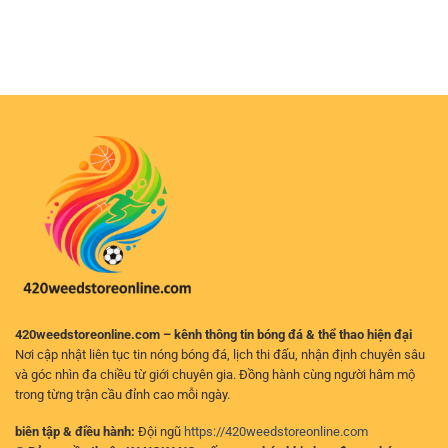
Cho
Soi
Trải
Tích
Người
Cầu
Nghiệm
Và
Chơi
Xổ
Cá
Chọn
Số
Cược
Cửa
Hôm
Kịch
Hợp
Nay
Tính
Lý
Chuẩn
Trên
Xác
Nền
–
Tảng
Cách
Trực
Phân
Tuyến
Tích
Hiệu
Quả
Cho
Người
Chơi
420weedstoreonline.com – kênh thông tin bóng đá & thể thao hiện đại
Nơi cập nhật liên tục tin nóng bóng đá, lịch thi đấu, nhận định chuyên sâu
và góc nhìn đa chiều từ giới chuyên gia. Đồng hành cùng người hâm mộ
trong từng trận cầu đỉnh cao mỗi ngày.
biên tập & điều hành:
Đội ngũ
https://420weedstoreonline.com