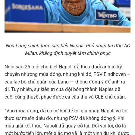
Noa Lang chính thức cập bến Napoli: Phủ nhận tin đồn AC
Milan, khẳng định quyết tâm chinh phục
Ngôi sao 26 tuổi cho biết Napoli đã theo đuổi anh từ kỳ
chuyển nhượng mùa đông, nhưng khi đó, PSV Eindhoven –
câu lạc bộ chủ quản của Lang – không đồng ý để anh ra
đi. Tuy nhiên, sự kiên trì của đội bóng thành Naples đã
cuối cùng thuyết phục được cả cầu thủ và CLB chủ quản.
“Vào mùa đông, đã có cơ hội để tôi gia nhập Napoli và tôi
thực sự muốn điều đó, nhưng PSV đã không đồng ý. Khi
mùa giải kết thúc, Napoli đã quay trở lại. Đối với tôi, đó là
một bước tiến lớn, một giấc mơ và là một vinh dự khi được