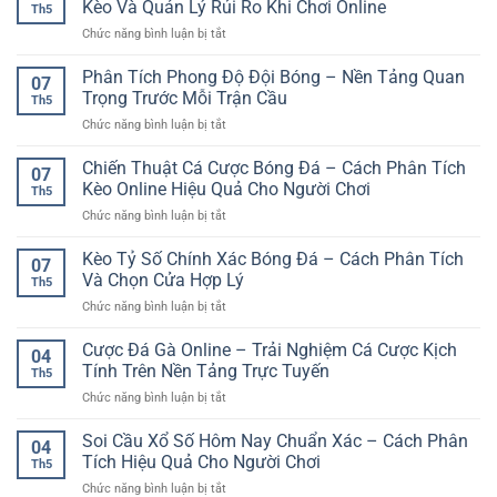
Khi
Kèo Và Quản Lý Rủi Ro Khi Chơi Online
tiện
Th5
Online
Cá
lợi
ở
Chức năng bình luận bị tắt
Uy
Cược
cho
Cược
Tín
Online
người
Xiên
Phân Tích Phong Độ Đội Bóng – Nền Tảng Quan
–
07
chơi
Bóng
Lựa
Trọng Trước Mỗi Trận Cầu
Việt
Th5
Đá
Chọn
ở
Chức năng bình luận bị tắt
Hiệu
Giải
Phân
Quả
Trí
Tích
Chiến Thuật Cá Cược Bóng Đá – Cách Phân Tích
–
An
07
Phong
Kinh
Kèo Online Hiệu Quả Cho Người Chơi
Toàn
Th5
Độ
Nghiệm
Cho
ở
Chức năng bình luận bị tắt
Đội
Chọn
Người
Chiến
Bóng
Kèo
Chơi
Thuật
Kèo Tỷ Số Chính Xác Bóng Đá – Cách Phân Tích
–
Và
07
Việt
Cá
Nền
Và Chọn Cửa Hợp Lý
Quản
Th5
Cược
Tảng
Lý
ở
Chức năng bình luận bị tắt
Bóng
Quan
Rủi
Kèo
Đá
Trọng
Ro
Tỷ
Cược Đá Gà Online – Trải Nghiệm Cá Cược Kịch
–
Trước
04
Khi
Số
Cách
Tính Trên Nền Tảng Trực Tuyến
Mỗi
Chơi
Th5
Chính
Phân
Trận
Online
ở
Chức năng bình luận bị tắt
Xác
Tích
Cầu
Cược
Bóng
Kèo
Đá
Soi Cầu Xổ Số Hôm Nay Chuẩn Xác – Cách Phân
Đá
Online
04
Gà
–
Tích Hiệu Quả Cho Người Chơi
Hiệu
Th5
Online
Cách
Quả
ở
Chức năng bình luận bị tắt
–
Phân