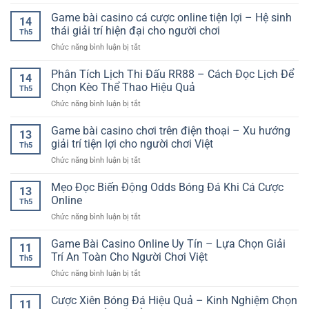
Game
–
Đa
Người
Bài
Game bài casino cá cược online tiện lợi – Hệ sinh
Trải
Dạng
14
Mới
Cho
Nghiệm
thái giải trí hiện đại cho người chơi
Cho
Th5
Người
Casino
Người
ở
Chức năng bình luận bị tắt
Mới
Live
Chơi
Game
–
Chiến
Online
bài
Phân Tích Lịch Thi Đấu RR88 – Cách Đọc Lịch Để
Hướng
Thuật
14
casino
Dẫn
Chọn Kèo Thể Thao Hiệu Quả
Và
Th5
cá
Cơ
Hấp
ở
Chức năng bình luận bị tắt
cược
Bản
Dẫn
Phân
online
Để
Tích
Game bài casino chơi trên điện thoại – Xu hướng
tiện
Bắt
13
Lịch
lợi
giải trí tiện lợi cho người chơi Việt
Đầu
Th5
Thi
–
Dễ
ở
Chức năng bình luận bị tắt
Đấu
Hệ
Dàng
Game
RR88
sinh
bài
Mẹo Đọc Biến Động Odds Bóng Đá Khi Cá Cược
–
thái
13
casino
Cách
Online
giải
Th5
chơi
Đọc
trí
ở
Chức năng bình luận bị tắt
trên
Lịch
hiện
Mẹo
điện
Để
đại
Đọc
Game Bài Casino Online Uy Tín – Lựa Chọn Giải
thoại
Chọn
11
cho
Biến
–
Trí An Toàn Cho Người Chơi Việt
Kèo
người
Th5
Động
Xu
Thể
chơi
ở
Chức năng bình luận bị tắt
Odds
hướng
Thao
Game
Bóng
giải
Hiệu
Bài
Cược Xiên Bóng Đá Hiệu Quả – Kinh Nghiệm Chọn
Đá
trí
11
Quả
Casino