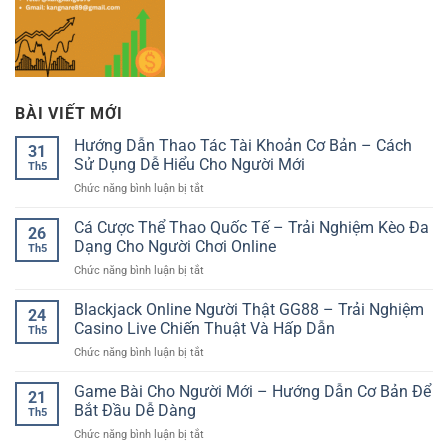
BÀI VIẾT MỚI
Hướng Dẫn Thao Tác Tài Khoản Cơ Bản – Cách
31
Sử Dụng Dễ Hiểu Cho Người Mới
Th5
ở
Chức năng bình luận bị tắt
Hướng
Dẫn
Cá Cược Thể Thao Quốc Tế – Trải Nghiệm Kèo Đa
26
Thao
Dạng Cho Người Chơi Online
Th5
Tác
ở
Chức năng bình luận bị tắt
Tài
Cá
Khoản
Cược
Blackjack Online Người Thật GG88 – Trải Nghiệm
Cơ
24
Thể
Bản
Casino Live Chiến Thuật Và Hấp Dẫn
Th5
Thao
–
ở
Chức năng bình luận bị tắt
Quốc
Cách
Blackjack
Tế
Sử
Online
Game Bài Cho Người Mới – Hướng Dẫn Cơ Bản Để
–
Dụng
21
Người
Trải
Bắt Đầu Dễ Dàng
Dễ
Th5
Thật
Nghiệm
Hiểu
ở
Chức năng bình luận bị tắt
GG88
Kèo
Cho