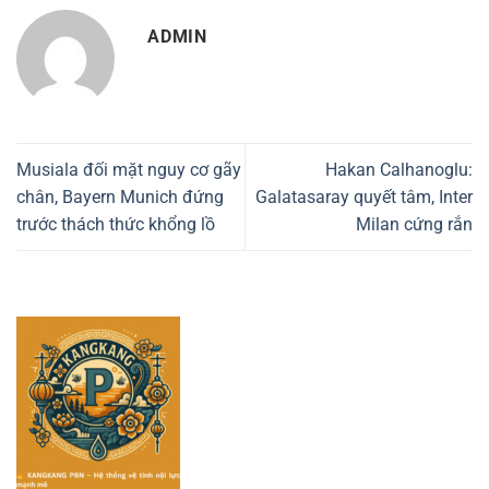
ADMIN
Musiala đối mặt nguy cơ gãy
Hakan Calhanoglu:
chân, Bayern Munich đứng
Galatasaray quyết tâm, Inter
trước thách thức khổng lồ
Milan cứng rắn