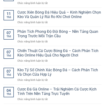
Xu
Thể
chơi
ở
Chức năng bình luận bị tắt
Odds
hướng
Thao
Game
Bóng
giải
Hiệu
Bài
Cược Xiên Bóng Đá Hiệu Quả – Kinh Nghiệm Chọn
Đá
trí
11
Quả
Casino
Khi
Kèo Và Quản Lý Rủi Ro Khi Chơi Online
tiện
Th5
Online
Cá
lợi
ở
Chức năng bình luận bị tắt
Uy
Cược
cho
Cược
Tín
Online
người
Xiên
Phân Tích Phong Độ Đội Bóng – Nền Tảng Quan
–
07
chơi
Bóng
Lựa
Trọng Trước Mỗi Trận Cầu
Việt
Th5
Đá
Chọn
ở
Chức năng bình luận bị tắt
Hiệu
Giải
Phân
Quả
Trí
Tích
Chiến Thuật Cá Cược Bóng Đá – Cách Phân Tích
–
An
07
Phong
Kinh
Kèo Online Hiệu Quả Cho Người Chơi
Toàn
Th5
Độ
Nghiệm
Cho
ở
Chức năng bình luận bị tắt
Đội
Chọn
Người
Chiến
Bóng
Kèo
Chơi
Thuật
Kèo Tỷ Số Chính Xác Bóng Đá – Cách Phân Tích
–
Và
07
Việt
Cá
Nền
Và Chọn Cửa Hợp Lý
Quản
Th5
Cược
Tảng
Lý
ở
Chức năng bình luận bị tắt
Bóng
Quan
Rủi
Kèo
Đá
Trọng
Ro
Tỷ
Cược Đá Gà Online – Trải Nghiệm Cá Cược Kịch
–
Trước
04
Khi
Số
Cách
Tính Trên Nền Tảng Trực Tuyến
Mỗi
Chơi
Th5
Chính
Phân
Trận
Online
ở
Chức năng bình luận bị tắt
Xác
Tích
Cầu
Cược
Bóng
Kèo