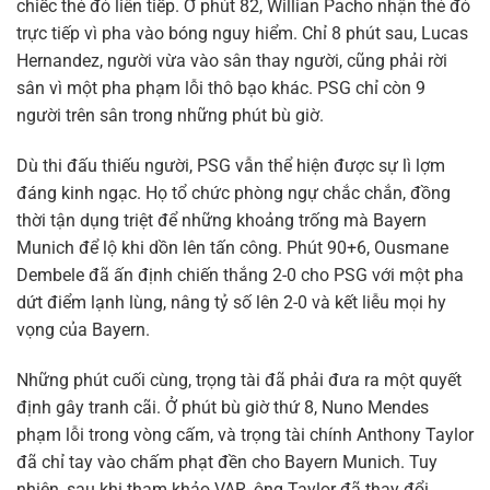
chiếc thẻ đỏ liên tiếp. Ở phút 82, Willian Pacho nhận thẻ đỏ
trực tiếp vì pha vào bóng nguy hiểm. Chỉ 8 phút sau, Lucas
Hernandez, người vừa vào sân thay người, cũng phải rời
sân vì một pha phạm lỗi thô bạo khác. PSG chỉ còn 9
người trên sân trong những phút bù giờ.
Dù thi đấu thiếu người, PSG vẫn thể hiện được sự lì lợm
đáng kinh ngạc. Họ tổ chức phòng ngự chắc chắn, đồng
thời tận dụng triệt để những khoảng trống mà Bayern
Munich để lộ khi dồn lên tấn công. Phút 90+6, Ousmane
Dembele đã ấn định chiến thắng 2-0 cho PSG với một pha
dứt điểm lạnh lùng, nâng tỷ số lên 2-0 và kết liễu mọi hy
vọng của Bayern.
Những phút cuối cùng, trọng tài đã phải đưa ra một quyết
định gây tranh cãi. Ở phút bù giờ thứ 8, Nuno Mendes
phạm lỗi trong vòng cấm, và trọng tài chính Anthony Taylor
đã chỉ tay vào chấm phạt đền cho Bayern Munich. Tuy
nhiên, sau khi tham khảo VAR, ông Taylor đã thay đổi