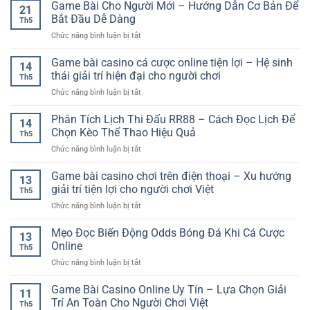
Online
Game Bài Cho Người Mới – Hướng Dẫn Cơ Bản Để
–
Dụng
21
Người
Trải
Bắt Đầu Dễ Dàng
Dễ
Th5
Thật
Nghiệm
Hiểu
ở
Chức năng bình luận bị tắt
GG88
Kèo
Cho
Game
–
Đa
Người
Bài
Game bài casino cá cược online tiện lợi – Hệ sinh
Trải
Dạng
14
Mới
Cho
Nghiệm
thái giải trí hiện đại cho người chơi
Cho
Th5
Người
Casino
Người
ở
Chức năng bình luận bị tắt
Mới
Live
Chơi
Game
–
Chiến
Online
bài
Phân Tích Lịch Thi Đấu RR88 – Cách Đọc Lịch Để
Hướng
Thuật
14
casino
Dẫn
Chọn Kèo Thể Thao Hiệu Quả
Và
Th5
cá
Cơ
Hấp
ở
Chức năng bình luận bị tắt
cược
Bản
Dẫn
Phân
online
Để
Tích
Game bài casino chơi trên điện thoại – Xu hướng
tiện
Bắt
13
Lịch
lợi
giải trí tiện lợi cho người chơi Việt
Đầu
Th5
Thi
–
Dễ
ở
Chức năng bình luận bị tắt
Đấu
Hệ
Dàng
Game
RR88
sinh
bài
Mẹo Đọc Biến Động Odds Bóng Đá Khi Cá Cược
–
thái
13
casino
Cách
Online
giải
Th5
chơi
Đọc
trí
ở
Chức năng bình luận bị tắt
trên
Lịch
hiện
Mẹo
điện
Để
đại
Đọc
Game Bài Casino Online Uy Tín – Lựa Chọn Giải
thoại
Chọn
11
cho
Biến
–
Trí An Toàn Cho Người Chơi Việt
Kèo
người
Th5
Động