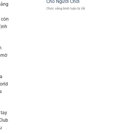
Cho Người Chơi
Chọn
Trải
oảng
Cửa
Nghiệm
ở
Chức năng bình luận bị tắt
Hợp
Cá
Soi
Lý
Cược
g còn
Cầu
Kịch
Xổ
định
Tính
Số
Trên
Hôm
Nền
Nay
Tảng
Chuẩn
n
Trực
Xác
Tuyến
–
n mờ
Cách
Phân
Tích
Hiệu
ủa
Quả
orld
Cho
Người
a
Chơi
 tay
Club
u