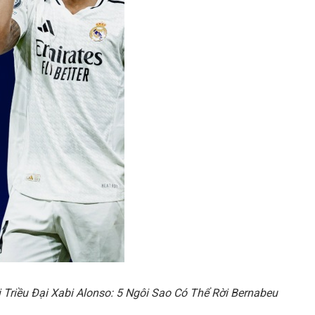
 Triều Đại Xabi Alonso: 5 Ngôi Sao Có Thể Rời Bernabeu