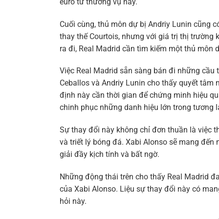
euro từ thương vụ này.
Cuối cùng, thủ môn dự bị Andriy Lunin cũng có
thay thế Courtois, nhưng với giá trị thị trường
ra đi, Real Madrid cần tìm kiếm một thủ môn d
Việc Real Madrid sẵn sàng bán đi những cầu 
Ceballos và Andriy Lunin cho thấy quyết tâm m
định này cần thời gian để chứng minh hiệu qu
chinh phục những danh hiệu lớn trong tương la
Sự thay đổi này không chỉ đơn thuần là việc t
và triết lý bóng đá. Xabi Alonso sẽ mang đến
giải đầy kịch tính và bất ngờ.
Những động thái trên cho thấy Real Madrid đ
của Xabi Alonso. Liệu sự thay đổi này có mang
hỏi này.