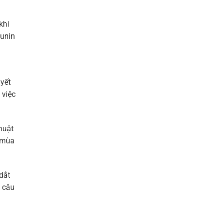
khi
Lunin
uyết
 việc
huật
t mùa
dắt
c câu