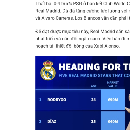
Thất bại 0-4 trước PSG ở bán kết Club World C
Real Madrid. Dù đã tăng cường lực lượng với 
và Alvaro Carreras, Los Blancos vẫn cần phải t
Để đạt được mục tiêu này, Real Madrid sẵn sàn
phát triển và cân đối ngân sách. Việc bán đi m
hoạch tái thiết đội bóng của Xabi Alonso.