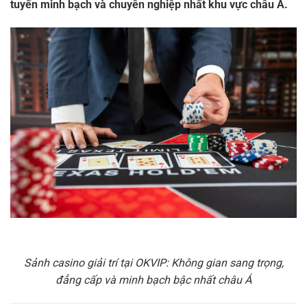
tuyến minh bạch và chuyên nghiệp nhất khu vực châu Á.
Sảnh casino giải trí tại OKVIP: Không gian sang trọng,
đẳng cấp và minh bạch bậc nhất châu Á