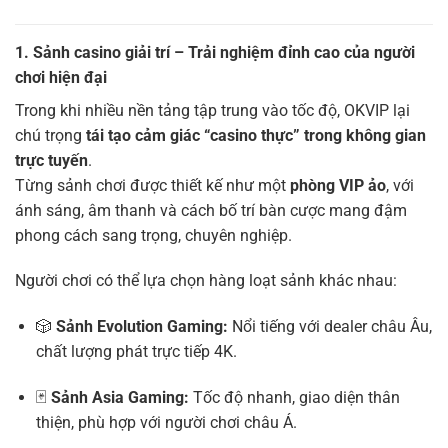
1. Sảnh casino giải trí – Trải nghiệm đỉnh cao của người
chơi hiện đại
Trong khi nhiều nền tảng tập trung vào tốc độ, OKVIP lại
chú trọng
tái tạo cảm giác “casino thực” trong không gian
trực tuyến
.
Từng sảnh chơi được thiết kế như một
phòng VIP ảo
, với
ánh sáng, âm thanh và cách bố trí bàn cược mang đậm
phong cách sang trọng, chuyên nghiệp.
Người chơi có thể lựa chọn hàng loạt sảnh khác nhau:
🎲
Sảnh Evolution Gaming:
Nổi tiếng với dealer châu Âu,
chất lượng phát trực tiếp 4K.
🃏
Sảnh Asia Gaming:
Tốc độ nhanh, giao diện thân
thiện, phù hợp với người chơi châu Á.