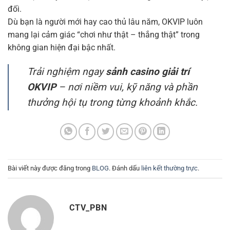
đối.
Dù bạn là người mới hay cao thủ lâu năm, OKVIP luôn
mang lại cảm giác “chơi như thật – thắng thật” trong
không gian hiện đại bậc nhất.
Trải nghiệm ngay
sảnh casino giải trí
OKVIP
– nơi niềm vui, kỹ năng và phần
thưởng hội tụ trong từng khoảnh khắc.
Bài viết này được đăng trong
BLOG
. Đánh dấu
liên kết thường trực
.
CTV_PBN