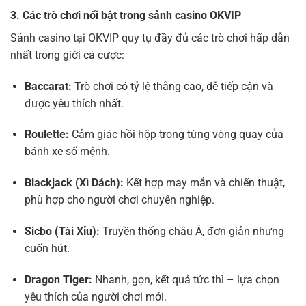
3. Các trò chơi nổi bật trong sảnh casino OKVIP
Sảnh casino tại OKVIP quy tụ đầy đủ các trò chơi hấp dẫn
nhất trong giới cá cược:
Baccarat:
Trò chơi có tỷ lệ thắng cao, dễ tiếp cận và
được yêu thích nhất.
Roulette:
Cảm giác hồi hộp trong từng vòng quay của
bánh xe số mệnh.
Blackjack (Xì Dách):
Kết hợp may mắn và chiến thuật,
phù hợp cho người chơi chuyên nghiệp.
Sicbo (Tài Xỉu):
Truyền thống châu Á, đơn giản nhưng
cuốn hút.
Dragon Tiger:
Nhanh, gọn, kết quả tức thì – lựa chọn
yêu thích của người chơi mới.