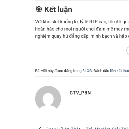
🎯 Kết luận
Với kho slot khổng lồ, tỷ lệ RTP cao, tốc độ 
hoàn hảo cho mọi người chơi đam mê may mắn
nghiệm quay hũ đẳng cấp, minh bạch và hấp d
Bài viết này được đăng trong
BLOG
. Đánh dấu
liên kết thư
CTV_PBN