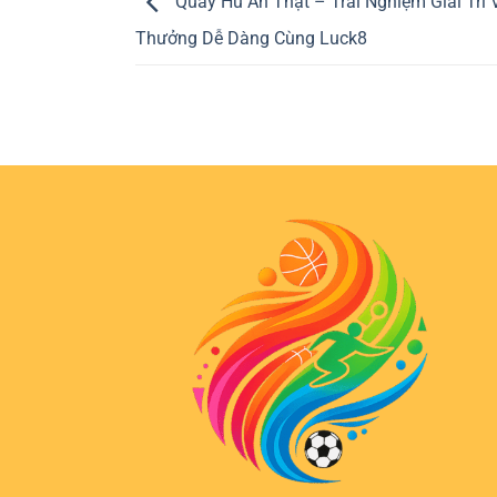
Quay Hũ Ăn Thật – Trải Nghiệm Giải Trí
Thưởng Dễ Dàng Cùng Luck8