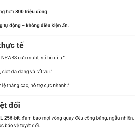
ưởng hơn
300 triệu đồng
.
g tự động – không điều kiện ẩn.
thực tế
 NEW88 cực mượt, nổ hũ đều.”
 slot đa dạng và rất vui.”
ỷ lệ thắng cao, hỗ trợ cực nhanh.”
ệt đối
L 256-bit
, đảm bảo mọi vòng quay đều công bằng, ngẫu nhiên,
c bảo vệ tuyệt đối.