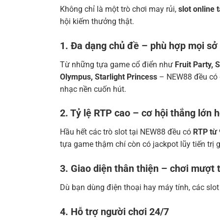
Không chỉ là một trò chơi may rủi,
slot online
hội kiếm thưởng thật.
1. Đa dạng chủ đề – phù hợp mọi sở 
Từ những tựa game cổ điển như
Fruit Party,
Olympus, Starlight Princess
– NEW88 đều có đầ
nhạc nền cuốn hút.
2. Tỷ lệ RTP cao – cơ hội thắng lớn 
Hầu hết các trò slot tại NEW88 đều có
RTP từ
tựa game thậm chí còn có jackpot lũy tiến trị 
3. Giao diện thân thiện – chơi mượt t
Dù bạn dùng điện thoại hay máy tính, các sl
4. Hỗ trợ người chơi 24/7