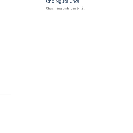
Cho Người Chơi
Chọn
Trải
Cửa
Nghiệm
ở
Chức năng bình luận bị tắt
Hợp
Cá
Soi
Lý
Cược
Cầu
Kịch
Xổ
Tính
Số
Trên
Hôm
Nền
Nay
Tảng
Chuẩn
Trực
Xác
Tuyến
–
Cách
Phân
Tích
Hiệu
Quả
Cho
Người
Chơi