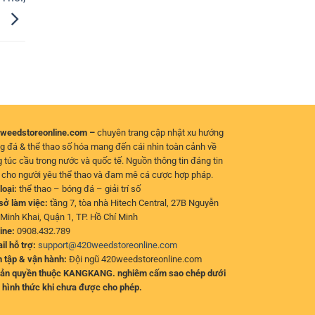
B
weedstoreonline.com –
chuyên trang cập nhật xu hướng
g đá & thể thao số hóa mang đến cái nhìn toàn cảnh về
g túc cầu trong nước và quốc tế. Nguồn thông tin đáng tin
 cho người yêu thể thao và đam mê cá cược hợp pháp.
loại:
thể thao – bóng đá – giải trí số
 sở làm việc:
tầng 7, tòa nhà Hitech Central, 27B Nguyễn
 Minh Khai, Quận 1, TP. Hồ Chí Minh
line:
0908.432.789
il hỗ trợ:
support@420weedstoreonline.com
n tập & vận hành:
Đội ngũ 420weedstoreonline.com
ản quyền thuộc KANGKANG. nghiêm cấm sao chép dưới
 hình thức khi chưa được cho phép.