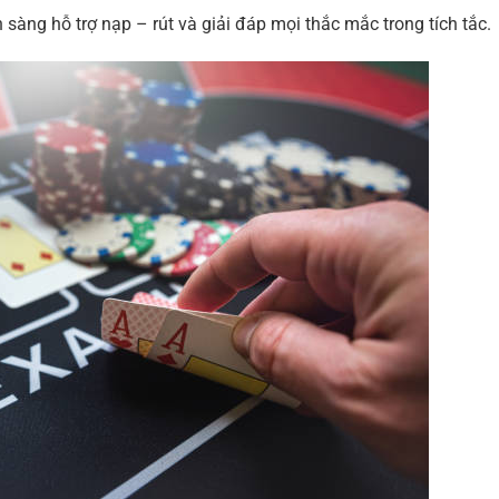
àng hỗ trợ nạp – rút và giải đáp mọi thắc mắc trong tích tắc.