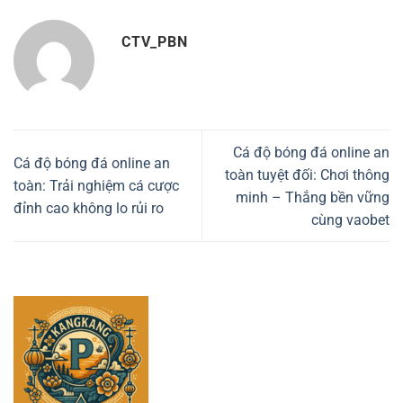
CTV_PBN
Cá độ bóng đá online an
Cá độ bóng đá online an
toàn tuyệt đối: Chơi thông
toàn: Trải nghiệm cá cược
minh – Thắng bền vững
đỉnh cao không lo rủi ro
cùng vaobet