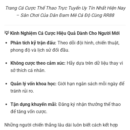
Trang Cá Cược Thể Thao Trực Tuyến Uy Tín Nhất Hiện Nay
– Sân Chơi Của Dân Đam Mê Cá Độ Cùng RR88
💡 Kinh Nghiệm Cá Cược Hiệu Quả Dành Cho Người Mới
Phân tích kỹ trận đấu:
Theo dõi đội hình, chiến thuật,
phong độ và lịch sử đối đầu.
Không cược theo cảm xúc:
Hãy dựa trên dữ liệu thay vì
sở thích cá nhân.
Quản lý vốn khoa học:
Giới hạn ngân sách mỗi ngày để
tránh rủi ro.
Tận dụng khuyến mãi:
Đăng ký nhận thưởng thể thao
để tăng vốn cược.
Những người chiến thắng lâu dài luôn biết cách kết hợp