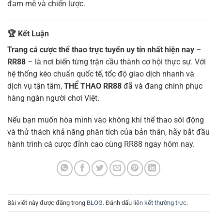
đam mê và chiến lược.
🏆 Kết Luận
Trang cá cược thể thao trực tuyến uy tín nhất hiện nay
–
RR88
– là nơi biến từng trận cầu thành cơ hội thực sự. Với
hệ thống kèo chuẩn quốc tế, tốc độ giao dịch nhanh và
dịch vụ tận tâm,
THỂ THAO RR88
đã và đang chinh phục
hàng ngàn người chơi Việt.
Nếu bạn muốn hòa mình vào không khí thể thao sôi động
và thử thách khả năng phân tích của bản thân, hãy bắt đầu
hành trình cá cược đỉnh cao cùng RR88 ngay hôm nay.
Bài viết này được đăng trong
BLOG
. Đánh dấu
liên kết thường trực
.