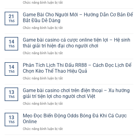
ở
Chức năng bình luận bị tắt
Quốc
Cách
Blackjack
Tế
Sử
Online
Game Bài Cho Người Mới – Hướng Dẫn Cơ Bản Để
–
Dụng
21
Người
Trải
Bắt Đầu Dễ Dàng
Dễ
Th5
Thật
Nghiệm
Hiểu
ở
Chức năng bình luận bị tắt
GG88
Kèo
Cho
Game
–
Đa
Người
Bài
Game bài casino cá cược online tiện lợi – Hệ sinh
Trải
Dạng
14
Mới
Cho
Nghiệm
thái giải trí hiện đại cho người chơi
Cho
Th5
Người
Casino
Người
ở
Chức năng bình luận bị tắt
Mới
Live
Chơi
Game
–
Chiến
Online
bài
Phân Tích Lịch Thi Đấu RR88 – Cách Đọc Lịch Để
Hướng
Thuật
14
casino
Dẫn
Chọn Kèo Thể Thao Hiệu Quả
Và
Th5
cá
Cơ
Hấp
ở
Chức năng bình luận bị tắt
cược
Bản
Dẫn
Phân
online
Để
Tích
Game bài casino chơi trên điện thoại – Xu hướng
tiện
Bắt
13
Lịch
lợi
giải trí tiện lợi cho người chơi Việt
Đầu
Th5
Thi
–
Dễ
ở
Chức năng bình luận bị tắt
Đấu
Hệ
Dàng
Game
RR88
sinh
bài
Mẹo Đọc Biến Động Odds Bóng Đá Khi Cá Cược
–
thái
13
casino
Cách
Online
giải
Th5
chơi
Đọc
trí
ở
Chức năng bình luận bị tắt
trên
Lịch
hiện
Mẹo
điện
Để
đại