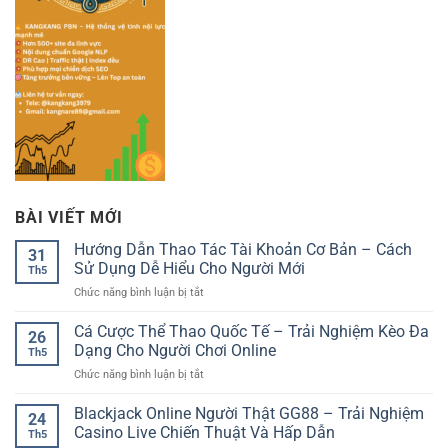
BÀI VIẾT MỚI
Hướng Dẫn Thao Tác Tài Khoản Cơ Bản – Cách
31
Sử Dụng Dễ Hiểu Cho Người Mới
Th5
ở
Chức năng bình luận bị tắt
Hướng
Dẫn
Cá Cược Thể Thao Quốc Tế – Trải Nghiệm Kèo Đa
26
Thao
Dạng Cho Người Chơi Online
Th5
Tác
ở
Chức năng bình luận bị tắt
Tài
Cá
Khoản
Cược
Blackjack Online Người Thật GG88 – Trải Nghiệm
Cơ
24
Thể
Bản
Casino Live Chiến Thuật Và Hấp Dẫn
Th5
Thao
–