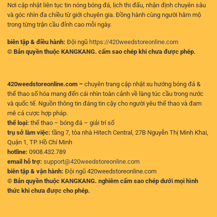
Nơi cập nhật liên tục tin nóng bóng đá, lịch thi đấu, nhận định chuyên sâu
và góc nhìn đa chiều từ giới chuyên gia. Đồng hành cùng người hâm mộ
trong từng trận cầu đỉnh cao mỗi ngày.
biên tập & điều hành:
Đội ngũ
https://420weedstoreonline.com
© Bản quyền thuộc KANGKANG. cấm sao chép khi chưa được phép.
420weedstoreonline.com –
chuyên trang cập nhật xu hướng bóng đá &
thể thao số hóa mang đến cái nhìn toàn cảnh về làng túc cầu trong nước
và quốc tế. Nguồn thông tin đáng tin cậy cho người yêu thể thao và đam
mê cá cược hợp pháp.
thể loại:
thể thao – bóng đá – giải trí số
trụ sở làm việc:
tầng 7, tòa nhà Hitech Central, 27B Nguyễn Thị Minh Khai,
Quận 1, TP. Hồ Chí Minh
hotline:
0908.432.789
email hỗ trợ:
support@420weedstoreonline.com
biên tập & vận hành:
Đội ngũ 420weedstoreonline.com
© Bản quyền thuộc KANGKANG. nghiêm cấm sao chép dưới mọi hình
thức khi chưa được cho phép.