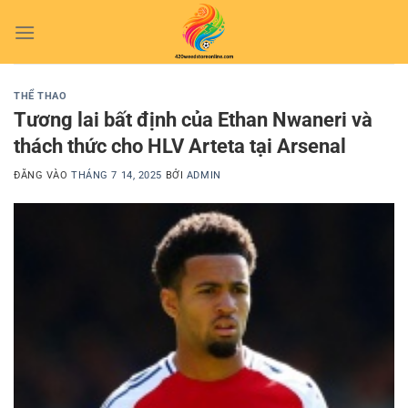
Bỏ
qua
nội
dung
THỂ THAO
Tương lai bất định của Ethan Nwaneri và
thách thức cho HLV Arteta tại Arsenal
ĐĂNG VÀO
THÁNG 7 14, 2025
BỞI
ADMIN