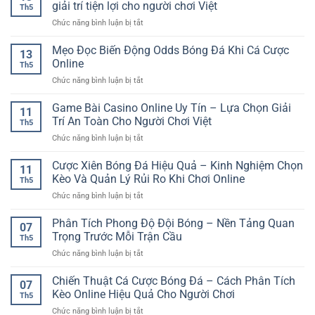
Lịch
lợi
giải trí tiện lợi cho người chơi Việt
Đầu
Th5
Thi
–
Dễ
ở
Chức năng bình luận bị tắt
Đấu
Hệ
Dàng
Game
RR88
sinh
bài
Mẹo Đọc Biến Động Odds Bóng Đá Khi Cá Cược
–
thái
13
casino
Cách
Online
giải
Th5
chơi
Đọc
trí
ở
Chức năng bình luận bị tắt
trên
Lịch
hiện
Mẹo
điện
Để
đại
Đọc
Game Bài Casino Online Uy Tín – Lựa Chọn Giải
thoại
Chọn
11
cho
Biến
–
Trí An Toàn Cho Người Chơi Việt
Kèo
người
Th5
Động
Xu
Thể
chơi
ở
Chức năng bình luận bị tắt
Odds
hướng
Thao
Game
Bóng
giải
Hiệu
Bài
Cược Xiên Bóng Đá Hiệu Quả – Kinh Nghiệm Chọn
Đá
trí
11
Quả
Casino
Khi
Kèo Và Quản Lý Rủi Ro Khi Chơi Online
tiện
Th5
Online
Cá
lợi
ở
Chức năng bình luận bị tắt
Uy
Cược
cho
Cược
Tín
Online
người
Xiên
Phân Tích Phong Độ Đội Bóng – Nền Tảng Quan
–
07
chơi
Bóng
Lựa
Trọng Trước Mỗi Trận Cầu
Việt
Th5
Đá
Chọn
ở
Chức năng bình luận bị tắt
Hiệu
Giải
Phân
Quả
Trí
Tích
Chiến Thuật Cá Cược Bóng Đá – Cách Phân Tích
–
An
07
Phong
Kinh
Kèo Online Hiệu Quả Cho Người Chơi
Toàn
Th5
Độ
Nghiệm
Cho
ở
Chức năng bình luận bị tắt
Đội
Chọn