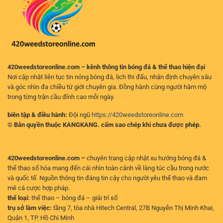
Hiệu
Quả
Cho
Người
Chơi
420weedstoreonline.com – kênh thông tin bóng đá & thể thao hiện đại
Nơi cập nhật liên tục tin nóng bóng đá, lịch thi đấu, nhận định chuyên sâu
và góc nhìn đa chiều từ giới chuyên gia. Đồng hành cùng người hâm mộ
trong từng trận cầu đỉnh cao mỗi ngày.
biên tập & điều hành:
Đội ngũ
https://420weedstoreonline.com
© Bản quyền thuộc KANGKANG. cấm sao chép khi chưa được phép.
420weedstoreonline.com –
chuyên trang cập nhật xu hướng bóng đá &
thể thao số hóa mang đến cái nhìn toàn cảnh về làng túc cầu trong nước
và quốc tế. Nguồn thông tin đáng tin cậy cho người yêu thể thao và đam
mê cá cược hợp pháp.
thể loại:
thể thao – bóng đá – giải trí số
trụ sở làm việc:
tầng 7, tòa nhà Hitech Central, 27B Nguyễn Thị Minh Khai,
Quận 1, TP. Hồ Chí Minh