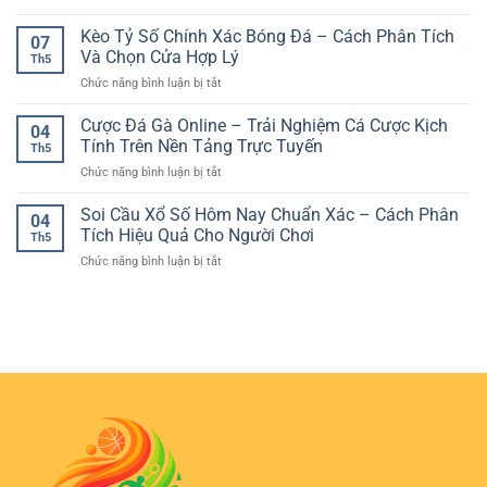
Người
Chiến
Bóng
Kèo
Chơi
Thuật
Kèo Tỷ Số Chính Xác Bóng Đá – Cách Phân Tích
–
Và
07
Việt
Cá
Nền
Và Chọn Cửa Hợp Lý
Quản
Th5
Cược
Tảng
Lý
ở
Chức năng bình luận bị tắt
Bóng
Quan
Rủi
Kèo
Đá
Trọng
Ro
Tỷ
Cược Đá Gà Online – Trải Nghiệm Cá Cược Kịch
–
Trước
04
Khi
Số
Cách
Tính Trên Nền Tảng Trực Tuyến
Mỗi
Chơi
Th5
Chính
Phân
Trận
Online
ở
Chức năng bình luận bị tắt
Xác
Tích
Cầu
Cược
Bóng
Kèo
Đá
Soi Cầu Xổ Số Hôm Nay Chuẩn Xác – Cách Phân
Đá
Online
04
Gà
–
Tích Hiệu Quả Cho Người Chơi
Hiệu
Th5
Online
Cách
Quả
ở
Chức năng bình luận bị tắt
–
Phân
Cho
Soi
Trải
Tích
Người
Cầu
Nghiệm
Và
Chơi
Xổ
Cá
Chọn
Số
Cược
Cửa
Hôm
Kịch
Hợp
Nay
Tính
Lý
Chuẩn
Trên
Xác
Nền
–
Tảng
Cách
Trực
Phân
Tuyến
Tích