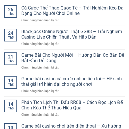
Hướng
Dẫn
Cá Cược Thể Thao Quốc Tế – Trải Nghiệm Kèo Đa
26
Thao
Dạng Cho Người Chơi Online
Th5
Tác
ở
Chức năng bình luận bị tắt
Tài
Cá
Khoản
Cược
Blackjack Online Người Thật GG88 – Trải Nghiệm
Cơ
24
Thể
Bản
Casino Live Chiến Thuật Và Hấp Dẫn
Th5
Thao
–
ở
Chức năng bình luận bị tắt
Quốc
Cách
Blackjack
Tế
Sử
Online
Game Bài Cho Người Mới – Hướng Dẫn Cơ Bản Để
–
Dụng
21
Người
Trải
Bắt Đầu Dễ Dàng
Dễ
Th5
Thật
Nghiệm
Hiểu
ở
Chức năng bình luận bị tắt
GG88
Kèo
Cho
Game
–
Đa
Người
Bài
Game bài casino cá cược online tiện lợi – Hệ sinh
Trải
Dạng
14
Mới
Cho
Nghiệm
thái giải trí hiện đại cho người chơi
Cho
Th5
Người
Casino
Người
ở
Chức năng bình luận bị tắt
Mới
Live
Chơi
Game
–
Chiến
Online
bài
Phân Tích Lịch Thi Đấu RR88 – Cách Đọc Lịch Để
Hướng
Thuật
14
casino
Dẫn
Chọn Kèo Thể Thao Hiệu Quả
Và
Th5
cá
Cơ
Hấp
ở
Chức năng bình luận bị tắt
cược
Bản
Dẫn
Phân
online
Để
Tích
Game bài casino chơi trên điện thoại – Xu hướng
tiện
Bắt
13