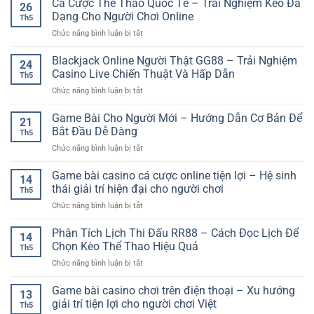
Cá Cược Thể Thao Quốc Tế – Trải Nghiệm Kèo Đa
26
Thao
Dạng Cho Người Chơi Online
Th5
Tác
ở
Chức năng bình luận bị tắt
Tài
Cá
Khoản
Cược
Blackjack Online Người Thật GG88 – Trải Nghiệm
Cơ
24
Thể
Bản
Casino Live Chiến Thuật Và Hấp Dẫn
Th5
Thao
–
ở
Chức năng bình luận bị tắt
Quốc
Cách
Blackjack
Tế
Sử
Online
Game Bài Cho Người Mới – Hướng Dẫn Cơ Bản Để
–
Dụng
21
Người
Trải
Bắt Đầu Dễ Dàng
Dễ
Th5
Thật
Nghiệm
Hiểu
ở
Chức năng bình luận bị tắt
GG88
Kèo
Cho
Game
–
Đa
Người
Bài
Game bài casino cá cược online tiện lợi – Hệ sinh
Trải
Dạng
14
Mới
Cho
Nghiệm
thái giải trí hiện đại cho người chơi
Cho
Th5
Người
Casino
Người
ở
Chức năng bình luận bị tắt
Mới
Live
Chơi
Game
–
Chiến
Online
bài
Phân Tích Lịch Thi Đấu RR88 – Cách Đọc Lịch Để
Hướng
Thuật
14
casino
Dẫn
Chọn Kèo Thể Thao Hiệu Quả
Và
Th5
cá
Cơ
Hấp
ở
Chức năng bình luận bị tắt
cược
Bản
Dẫn
Phân
online
Để
Tích
Game bài casino chơi trên điện thoại – Xu hướng
tiện
Bắt
13
Lịch
lợi
giải trí tiện lợi cho người chơi Việt
Đầu
Th5
Thi
–