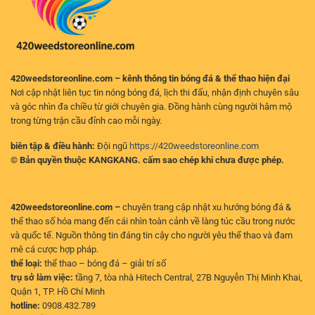
Quả
Cho
Người
Chơi
420weedstoreonline.com – kênh thông tin bóng đá & thể thao hiện đại
Nơi cập nhật liên tục tin nóng bóng đá, lịch thi đấu, nhận định chuyên sâu
và góc nhìn đa chiều từ giới chuyên gia. Đồng hành cùng người hâm mộ
trong từng trận cầu đỉnh cao mỗi ngày.
biên tập & điều hành:
Đội ngũ
https://420weedstoreonline.com
© Bản quyền thuộc KANGKANG. cấm sao chép khi chưa được phép.
420weedstoreonline.com –
chuyên trang cập nhật xu hướng bóng đá &
thể thao số hóa mang đến cái nhìn toàn cảnh về làng túc cầu trong nước
và quốc tế. Nguồn thông tin đáng tin cậy cho người yêu thể thao và đam
mê cá cược hợp pháp.
thể loại:
thể thao – bóng đá – giải trí số
trụ sở làm việc:
tầng 7, tòa nhà Hitech Central, 27B Nguyễn Thị Minh Khai,
Quận 1, TP. Hồ Chí Minh
hotline:
0908.432.789