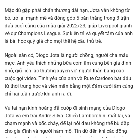
Mặc dù gặp phải chấn thương dài hạn, Jota vẫn không từ
bỏ, trở lại mạnh mẽ và đóng góp 5 bàn thắng trong 3 trận
đấu cuối cùng của mùa giải 2022/23, giúp Liverpool giành
vé dự Champions League. Sự kiên trì và quyết tâm của anh
là bài học quý giá cho mọi thế hệ cầu thủ trẻ.
Ngoài sân cỏ, Diogo Jota là người chồng, người cha mẫu
mực. Anh yêu thích những bữa cơm ấm cúng bên gia đình
nhỏ, giữ liên lạc thường xuyên với người thân bằng các
cuộc gọi video. Tình yêu của anh và Rute Cardoso bắt đầu
từ thời trung học và viên mãn bằng một đám cưới ấm cúng
chỉ hai tuần trước khi anh ra đi.
Vụ tai nạn kinh hoàng đã cướp đi sinh mạng của Diogo
Jota và em trai Andre Silva. Chiếc Lamborghini mất lái, va
chạm mạnh và bốc cháy, để lại nỗi đau không thể bù đắp
cho gia đình và người hâm mộ. Tin dữ đến khi các đồng