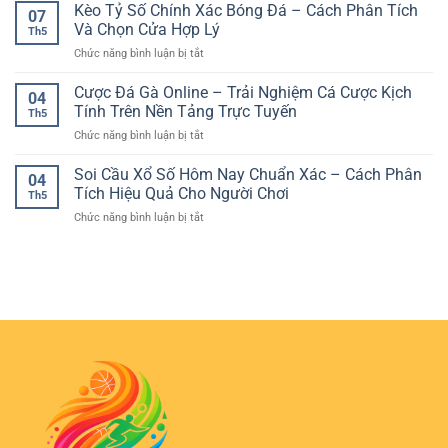
Thuật
Kèo Tỷ Số Chính Xác Bóng Đá – Cách Phân Tích
–
Và
07
Việt
Cá
Nền
Và Chọn Cửa Hợp Lý
Quản
Th5
Cược
Tảng
Lý
ở
Chức năng bình luận bị tắt
Bóng
Quan
Rủi
Kèo
Đá
Trọng
Ro
Tỷ
Cược Đá Gà Online – Trải Nghiệm Cá Cược Kịch
–
Trước
04
Khi
Số
Cách
Tính Trên Nền Tảng Trực Tuyến
Mỗi
Chơi
Th5
Chính
Phân
Trận
Online
ở
Chức năng bình luận bị tắt
Xác
Tích
Cầu
Cược
Bóng
Kèo
Đá
Soi Cầu Xổ Số Hôm Nay Chuẩn Xác – Cách Phân
Đá
Online
04
Gà
–
Tích Hiệu Quả Cho Người Chơi
Hiệu
Th5
Online
Cách
Quả
ở
Chức năng bình luận bị tắt
–
Phân
Cho
Soi
Trải
Tích
Người
Cầu
Nghiệm
Và
Chơi
Xổ
Cá
Chọn
Số
Cược
Cửa
Hôm
Kịch
Hợp
Nay
Tính
Lý
Chuẩn
Trên
Xác
Nền
–
Tảng
Cách
Trực
Phân
Tuyến
Tích
Hiệu