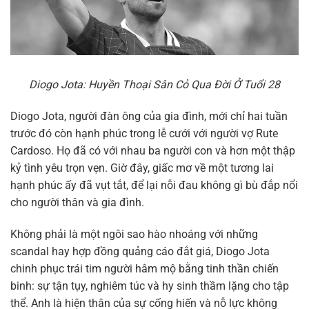
Diogo Jota: Huyền Thoại Sân Cỏ Qua Đời Ở Tuổi 28
Diogo Jota, người đàn ông của gia đình, mới chỉ hai tuần
trước đó còn hạnh phúc trong lễ cưới với người vợ Rute
Cardoso. Họ đã có với nhau ba người con và hơn một thập
kỷ tình yêu trọn vẹn. Giờ đây, giấc mơ về một tương lai
hạnh phúc ấy đã vụt tắt, để lại nỗi đau không gì bù đắp nổi
cho người thân và gia đình.
Không phải là một ngôi sao hào nhoáng với những
scandal hay hợp đồng quảng cáo đắt giá, Diogo Jota
chinh phục trái tim người hâm mộ bằng tinh thần chiến
binh: sự tận tụy, nghiêm túc và hy sinh thầm lặng cho tập
thể. Anh là hiện thân của sự cống hiến và nỗ lực không