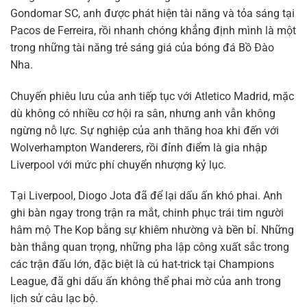
Gondomar SC, anh được phát hiện tài năng và tỏa sáng tại
Pacos de Ferreira, rồi nhanh chóng khẳng định mình là một
trong những tài năng trẻ sáng giá của bóng đá Bồ Đào
Nha.
Chuyến phiêu lưu của anh tiếp tục với Atletico Madrid, mặc
dù không có nhiều cơ hội ra sân, nhưng anh vẫn không
ngừng nỗ lực. Sự nghiệp của anh thăng hoa khi đến với
Wolverhampton Wanderers, rồi đỉnh điểm là gia nhập
Liverpool với mức phí chuyển nhượng kỷ lục.
Tại Liverpool, Diogo Jota đã để lại dấu ấn khó phai. Anh
ghi bàn ngay trong trận ra mắt, chinh phục trái tim người
hâm mộ The Kop bằng sự khiêm nhường và bền bỉ. Những
bàn thắng quan trọng, những pha lập công xuất sắc trong
các trận đấu lớn, đặc biệt là cú hat-trick tại Champions
League, đã ghi dấu ấn không thể phai mờ của anh trong
lịch sử câu lạc bộ.