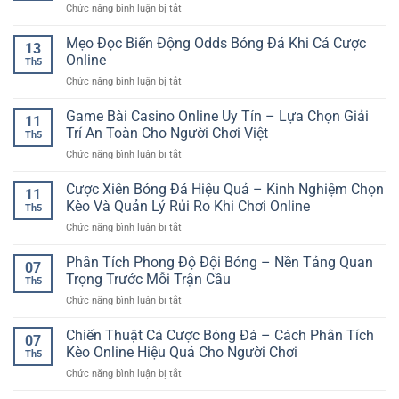
Dễ
ở
Chức năng bình luận bị tắt
Đấu
Hệ
Dàng
Game
RR88
sinh
bài
Mẹo Đọc Biến Động Odds Bóng Đá Khi Cá Cược
–
thái
13
casino
Cách
Online
giải
Th5
chơi
Đọc
trí
ở
Chức năng bình luận bị tắt
trên
Lịch
hiện
Mẹo
điện
Để
đại
Đọc
Game Bài Casino Online Uy Tín – Lựa Chọn Giải
thoại
Chọn
11
cho
Biến
–
Trí An Toàn Cho Người Chơi Việt
Kèo
người
Th5
Động
Xu
Thể
chơi
ở
Chức năng bình luận bị tắt
Odds
hướng
Thao
Game
Bóng
giải
Hiệu
Bài
Cược Xiên Bóng Đá Hiệu Quả – Kinh Nghiệm Chọn
Đá
trí
11
Quả
Casino
Khi
Kèo Và Quản Lý Rủi Ro Khi Chơi Online
tiện
Th5
Online
Cá
lợi
ở
Chức năng bình luận bị tắt
Uy
Cược
cho
Cược
Tín
Online
người
Xiên
Phân Tích Phong Độ Đội Bóng – Nền Tảng Quan
–
07
chơi
Bóng
Lựa
Trọng Trước Mỗi Trận Cầu
Việt
Th5
Đá
Chọn
ở
Chức năng bình luận bị tắt
Hiệu
Giải
Phân
Quả
Trí
Tích
Chiến Thuật Cá Cược Bóng Đá – Cách Phân Tích
–
An
07
Phong
Kinh
Kèo Online Hiệu Quả Cho Người Chơi
Toàn
Th5
Độ
Nghiệm
Cho
ở
Chức năng bình luận bị tắt
Đội
Chọn
Người
Chiến
Bóng
Kèo
Chơi