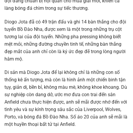
đội đang chuẩn bị hội quân cho mùa giải mới, khiến cả
làng bóng đá chìm trong sự tiếc thương.
Diogo Jota đã có 49 trận đấu và ghi 14 bàn thắng cho đội
tuyển Bồ Đào Nha, được xem là một trong những trụ cột
tương lai của đội tuyển. Những pha pressing không biết
mệt mỏi, những đường chuyền tinh tế, những bàn thắng
đẹp mắt của anh chỉ còn là ký ức đẹp đẽ trong lòng người
hâm mộ.
Di sản mà Diogo Jota để lại không chỉ là những con số
thống kê ấn tượng, mà còn là hình ảnh một chiến binh tận
tụy, giản dị, bền bỉ, không màu mè, không khoe khoang. Dù
sự nghiệp còn dang dở, ước mơ đưa con trai đến sân
Anfield chưa thực hiện được, anh sẽ mãi được nhớ đến với
tình yêu và sự kính trọng sâu sắc của Liverpool, Wolves,
Porto, và bóng đá Bồ Đào Nha. Số áo 20 của anh sẽ mãi là
một huyền thoại bất tử tại Anfield.