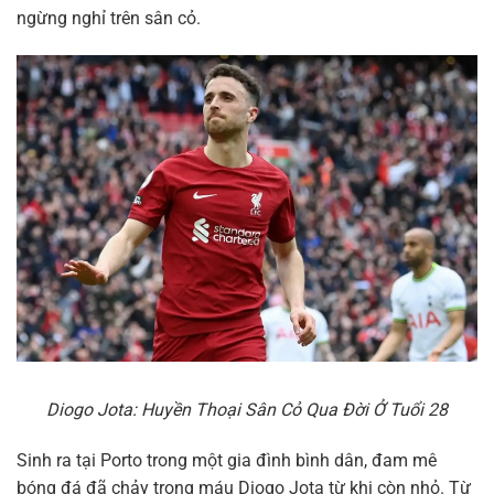
ngừng nghỉ trên sân cỏ.
Diogo Jota: Huyền Thoại Sân Cỏ Qua Đời Ở Tuổi 28
Sinh ra tại Porto trong một gia đình bình dân, đam mê
bóng đá đã chảy trong máu Diogo Jota từ khi còn nhỏ. Từ