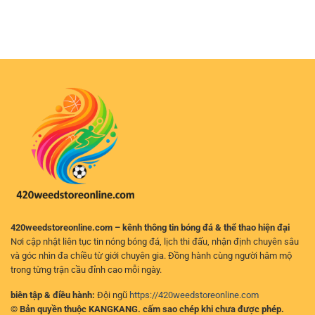
Trải
Tích
Người
Cầu
Nghiệm
Và
Chơi
Xổ
Cá
Chọn
Số
Cược
Cửa
Hôm
Kịch
Hợp
Nay
Tính
Lý
Chuẩn
Trên
Xác
Nền
–
Tảng
Cách
Trực
Phân
Tuyến
Tích
Hiệu
Quả
Cho
Người
Chơi
420weedstoreonline.com – kênh thông tin bóng đá & thể thao hiện đại
Nơi cập nhật liên tục tin nóng bóng đá, lịch thi đấu, nhận định chuyên sâu
và góc nhìn đa chiều từ giới chuyên gia. Đồng hành cùng người hâm mộ
trong từng trận cầu đỉnh cao mỗi ngày.
biên tập & điều hành:
Đội ngũ
https://420weedstoreonline.com
© Bản quyền thuộc KANGKANG. cấm sao chép khi chưa được phép.