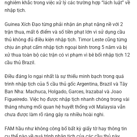
nghiêm khắc trong việc xử lý các trường hợp “lách luật” về
nhập tịch.
Guinea Xích Đạo từng phải nhận án phạt nặng nề với 2
trận thua, mất 6 điểm và số tiền phạt lớn vì sử dụng cầu
thủ không đủ điều kiện nhập tịch. Timor Leste cũng từng
chịu án phạt cấm nhập tịch ngoại binh trong 5 năm và bị
xử thua toàn bộ các trận có vi phạm vì bê bối nhập tịch 12
cầu thủ Brazil.
Điều đáng lo ngại nhất là sự thiếu minh bạch trong quá
trình nhập tịch của 5 cầu thủ gốc Argentina, Brazil và Tây
Ban Nha: Machuca, Holgado, Garces, Irazabal và Joao
Figueiredo. Việc họ được nhập tịch nhanh chóng trong vài
tháng nhưng mối quan hệ huyết thống với Malaysia vẫn
chưa được làm rõ ràng gây ra nhiều hoài nghi.
FAM hầu như không công bố bất kỳ giấy tờ hay thông tin
cụ thể nào về quá trình nhập tịch của các cầu thủ này.