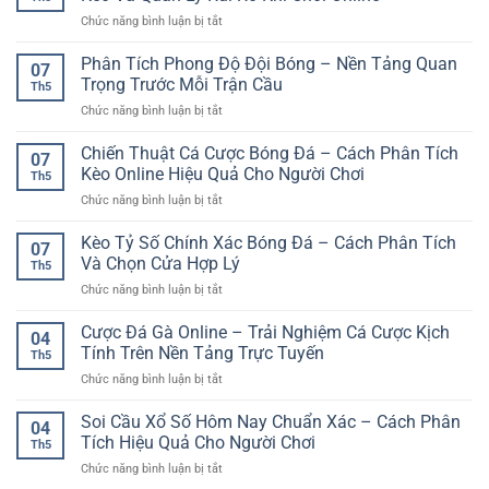
Online
Cá
lợi
ở
Chức năng bình luận bị tắt
Uy
Cược
cho
Cược
Tín
Online
người
Xiên
Phân Tích Phong Độ Đội Bóng – Nền Tảng Quan
–
07
chơi
Bóng
Lựa
Trọng Trước Mỗi Trận Cầu
Việt
Th5
Đá
Chọn
ở
Chức năng bình luận bị tắt
Hiệu
Giải
Phân
Quả
Trí
Tích
Chiến Thuật Cá Cược Bóng Đá – Cách Phân Tích
–
An
07
Phong
Kinh
Kèo Online Hiệu Quả Cho Người Chơi
Toàn
Th5
Độ
Nghiệm
Cho
ở
Chức năng bình luận bị tắt
Đội
Chọn
Người
Chiến
Bóng
Kèo
Chơi
Thuật
Kèo Tỷ Số Chính Xác Bóng Đá – Cách Phân Tích
–
Và
07
Việt
Cá
Nền
Và Chọn Cửa Hợp Lý
Quản
Th5
Cược
Tảng
Lý
ở
Chức năng bình luận bị tắt
Bóng
Quan
Rủi
Kèo
Đá
Trọng
Ro
Tỷ
Cược Đá Gà Online – Trải Nghiệm Cá Cược Kịch
–
Trước
04
Khi
Số
Cách
Tính Trên Nền Tảng Trực Tuyến
Mỗi
Chơi
Th5
Chính
Phân
Trận
Online
ở
Chức năng bình luận bị tắt
Xác
Tích
Cầu
Cược
Bóng
Kèo
Đá
Soi Cầu Xổ Số Hôm Nay Chuẩn Xác – Cách Phân
Đá
Online
04
Gà
–
Tích Hiệu Quả Cho Người Chơi
Hiệu
Th5
Online
Cách
Quả
ở
Chức năng bình luận bị tắt
–
Phân
Cho
Soi