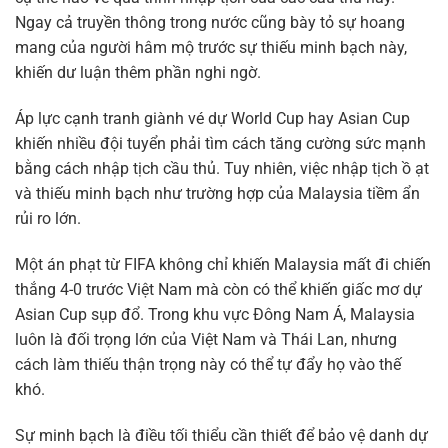
Ngay cả truyền thông trong nước cũng bày tỏ sự hoang
mang của người hâm mộ trước sự thiếu minh bạch này,
khiến dư luận thêm phần nghi ngờ.
Áp lực cạnh tranh giành vé dự World Cup hay Asian Cup
khiến nhiều đội tuyển phải tìm cách tăng cường sức mạnh
bằng cách nhập tịch cầu thủ. Tuy nhiên, việc nhập tịch ồ ạt
và thiếu minh bạch như trường hợp của Malaysia tiềm ẩn
rủi ro lớn.
Một án phạt từ FIFA không chỉ khiến Malaysia mất đi chiến
thắng 4-0 trước Việt Nam mà còn có thể khiến giấc mơ dự
Asian Cup sụp đổ. Trong khu vực Đông Nam Á, Malaysia
luôn là đối trọng lớn của Việt Nam và Thái Lan, nhưng
cách làm thiếu thận trọng này có thể tự đẩy họ vào thế
khó.
Sự minh bạch là điều tối thiểu cần thiết để bảo vệ danh dự