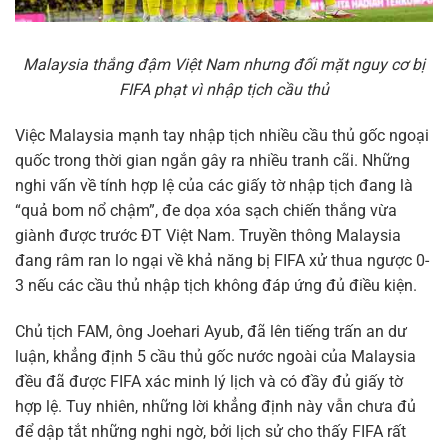
Malaysia thắng đậm Việt Nam nhưng đối mặt nguy cơ bị
FIFA phạt vì nhập tịch cầu thủ
Việc Malaysia mạnh tay nhập tịch nhiều cầu thủ gốc ngoại
quốc trong thời gian ngắn gây ra nhiều tranh cãi. Những
nghi vấn về tính hợp lệ của các giấy tờ nhập tịch đang là
“quả bom nổ chậm”, đe dọa xóa sạch chiến thắng vừa
giành được trước ĐT Việt Nam. Truyền thông Malaysia
đang râm ran lo ngại về khả năng bị FIFA xử thua ngược 0-
3 nếu các cầu thủ nhập tịch không đáp ứng đủ điều kiện.
Chủ tịch FAM, ông Joehari Ayub, đã lên tiếng trấn an dư
luận, khẳng định 5 cầu thủ gốc nước ngoài của Malaysia
đều đã được FIFA xác minh lý lịch và có đầy đủ giấy tờ
hợp lệ. Tuy nhiên, những lời khẳng định này vẫn chưa đủ
để dập tắt những nghi ngờ, bởi lịch sử cho thấy FIFA rất