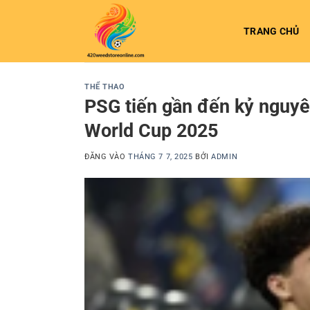
Bỏ
qua
TRANG CHỦ
nội
dung
THỂ THAO
PSG tiến gần đến kỷ nguyên
World Cup 2025
ĐĂNG VÀO
THÁNG 7 7, 2025
BỞI
ADMIN