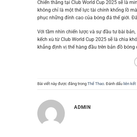
Chiến thắng tại Club World Cup 2025 sẽ là m
không chỉ là một thế lực tài chính khổng lồ
phục những đỉnh cao của bóng đá thế giới. Đâ
Với tầm nhìn chiến lược và sự đầu tư bài bản
kếch xù từ Club World Cup 2025 sẽ là chìa kh
khẳng định vị thế hàng đầu trên bản đồ bóng đ
Bài viết này được đăng trong
Thể Thao
. Đánh dấu
liên kết
ADMIN