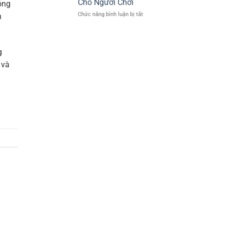
Cho Người Chơi
óng
Chọn
Trải
Cửa
Nghiệm
ở
Chức năng bình luận bị tắt
h
Hợp
Cá
Soi
Lý
Cược
Cầu
Kịch
Xổ
Tính
Số
g
Trên
Hôm
 và
Nền
Nay
Tảng
Chuẩn
Trực
Xác
Tuyến
–
Cách
Phân
Tích
Hiệu
Quả
Cho
Người
Chơi