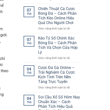
Chơi
Kinh
Phân
hể
Việt
Nghiệm
Tích
Chiến Thuật Cá Cược
07
nh
Chọn
Phong
Bóng Đá – Cách Phân
Th5
Kèo
Độ
Tích Kèo Online Hiệu
Và
Đội
Quả Cho Người Chơi
Quản
Bóng
Lý
–
am
ở
Chức năng bình luận bị tắt
Rủi
Nền
Chiến
giới.
Ro
Tảng
Thuật
Kèo Tỷ Số Chính Xác
07
Khi
,
Quan
Cá
Bóng Đá – Cách Phân
Th5
Chơi
Trọng
Cược
Tích Và Chọn Cửa Hợp
Online
Trước
Bóng
Lý
Mỗi
Đá
Trận
–
ở
chỉ
Chức năng bình luận bị tắt
Cầu
Cách
Kèo
ực
Phân
Tỷ
Cược Đá Gà Online –
04
Tích
 theo
Số
Trải Nghiệm Cá Cược
Th5
Kèo
Chính
Kịch Tính Trên Nền
Online
Xác
Tảng Trực Tuyến
Hiệu
Bóng
Quả
Đá
ở
i
Chức năng bình luận bị tắt
Cho
–
Cược
ững
Người
Cách
Đá
Soi Cầu Xổ Số Hôm Nay
04
Chơi
Phân
Gà
Chuẩn Xác – Cách
Th5
Tích
Online
Phân Tích Hiệu Quả
Và
–