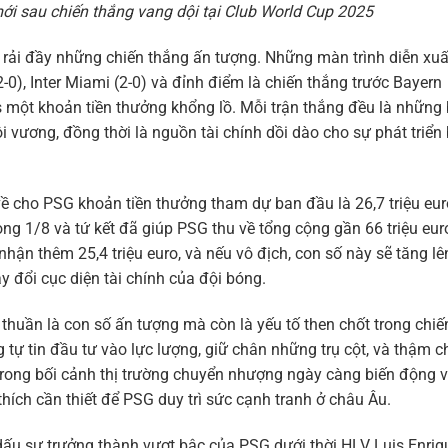
ới sau chiến thắng vang dội tại Club World Cup 2025
ải đầy những chiến thắng ấn tượng. Những màn trình diễn xuấ
2-0), Inter Miami (2-0) và đỉnh điểm là chiến thắng trước Bayern
 một khoản tiền thưởng khổng lồ. Mỗi trận thắng đều là những
 vương, đồng thời là nguồn tài chính dồi dào cho sự phát triển
 cho PSG khoản tiền thưởng tham dự ban đầu là 26,7 triệu eur
ng 1/8 và tứ kết đã giúp PSG thu về tổng cộng gần 66 triệu eur
nhận thêm 25,4 triệu euro, và nếu vô địch, con số này sẽ tăng l
y đổi cục diện tài chính của đội bóng.
thuần là con số ấn tượng mà còn là yếu tố then chốt trong chiế
 tự tin đầu tư vào lực lượng, giữ chân những trụ cột, và thậm c
Trong bối cảnh thị trường chuyển nhượng ngày càng biến động v
 thích cần thiết để PSG duy trì sức cạnh tranh ở châu Âu.
ấu sự trưởng thành vượt bậc của PSG dưới thời HLV Luis Enriq