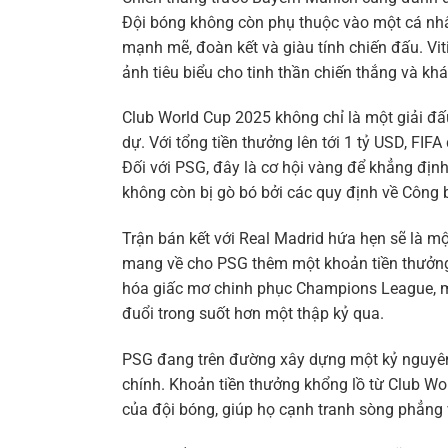
Đội bóng không còn phụ thuộc vào một cá nh
mạnh mẽ, đoàn kết và giàu tính chiến đấu. Vit
ảnh tiêu biểu cho tinh thần chiến thắng và kh
Club World Cup 2025 không chỉ là một giải đấ
dự. Với tổng tiền thưởng lên tới 1 tỷ USD, FIF
Đối với PSG, đây là cơ hội vàng để khẳng định 
không còn bị gò bó bởi các quy định về Công 
Trận bán kết với Real Madrid hứa hẹn sẽ là mộ
mang về cho PSG thêm một khoản tiền thưởng
hóa giấc mơ chinh phục Champions League, mộ
đuổi trong suốt hơn một thập kỷ qua.
PSG đang trên đường xây dựng một kỷ nguyên
chính. Khoản tiền thưởng khổng lồ từ Club Wo
của đội bóng, giúp họ cạnh tranh sòng phẳng v