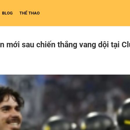
BLOG
THỂ THAO
 mới sau chiến thắng vang dội tại C