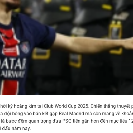
thời kỳ hoàng kim tại Club World Cup 2025. Chiến thắng thuyết 
đưa đội bóng vào bán kết gặp Real Madrid mà còn mang về khoản
Đây là bước đệm quan trọng đưa PSG tiến gần hơn đến mục tiêu 1
ải đấu năm nay.