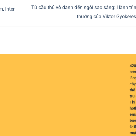
Từ cầu thủ vô danh đến ngôi sao sáng: Hành trìn
, Inter
thường của Viktor Gyokere
420
bón
làn
cậy
thể 
trụ
Thị
hot
ema
biê
© B
mọi