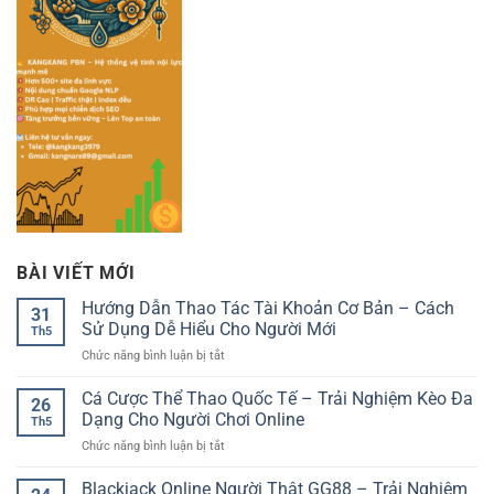
BÀI VIẾT MỚI
Hướng Dẫn Thao Tác Tài Khoản Cơ Bản – Cách
31
Sử Dụng Dễ Hiểu Cho Người Mới
Th5
ở
Chức năng bình luận bị tắt
Hướng
Dẫn
Cá Cược Thể Thao Quốc Tế – Trải Nghiệm Kèo Đa
26
Thao
Dạng Cho Người Chơi Online
Th5
Tác
ở
Chức năng bình luận bị tắt
Tài
Cá
Khoản
Cược
Blackjack Online Người Thật GG88 – Trải Nghiệm
Cơ