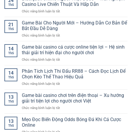
24
Thể
Bản
Casino Live Chiến Thuật Và Hấp Dẫn
Th5
Thao
–
ở
Chức năng bình luận bị tắt
Quốc
Cách
Blackjack
Tế
Sử
Online
Game Bài Cho Người Mới – Hướng Dẫn Cơ Bản Để
–
Dụng
21
Người
Trải
Bắt Đầu Dễ Dàng
Dễ
Th5
Thật
Nghiệm
Hiểu
ở
Chức năng bình luận bị tắt
GG88
Kèo
Cho
Game
–
Đa
Người
Bài
Game bài casino cá cược online tiện lợi – Hệ sinh
Trải
Dạng
14
Mới
Cho
Nghiệm
thái giải trí hiện đại cho người chơi
Cho
Th5
Người
Casino
Người
ở
Chức năng bình luận bị tắt
Mới
Live
Chơi
Game
–
Chiến
Online
bài
Phân Tích Lịch Thi Đấu RR88 – Cách Đọc Lịch Để
Hướng
Thuật
14
casino
Dẫn
Chọn Kèo Thể Thao Hiệu Quả
Và
Th5
cá
Cơ
Hấp
ở
Chức năng bình luận bị tắt
cược
Bản
Dẫn
Phân
online
Để
Tích
Game bài casino chơi trên điện thoại – Xu hướng
tiện
Bắt
13
Lịch
lợi
giải trí tiện lợi cho người chơi Việt
Đầu
Th5
Thi
–
Dễ
ở
Chức năng bình luận bị tắt
Đấu
Hệ
Dàng
Game
RR88
sinh
bài
Mẹo Đọc Biến Động Odds Bóng Đá Khi Cá Cược
–
thái
13
casino
Cách
Online
giải
Th5
chơi
Đọc
trí
ở