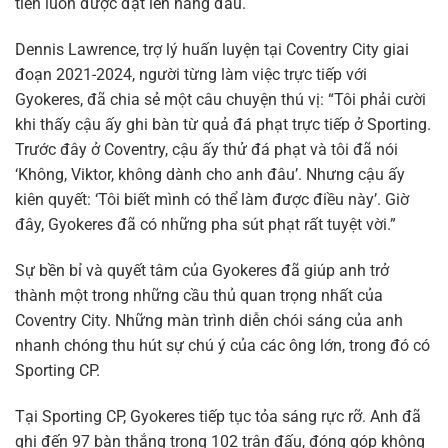
tiến luôn được đặt lên hàng đầu.
Dennis Lawrence, trợ lý huấn luyện tại Coventry City giai
đoạn 2021-2024, người từng làm việc trực tiếp với
Gyokeres, đã chia sẻ một câu chuyện thú vị: “Tôi phải cười
khi thấy cậu ấy ghi bàn từ quả đá phạt trực tiếp ở Sporting.
Trước đây ở Coventry, cậu ấy thử đá phạt và tôi đã nói
‘Không, Viktor, không dành cho anh đâu’. Nhưng cậu ấy
kiên quyết: ‘Tôi biết mình có thể làm được điều này’. Giờ
đây, Gyokeres đã có những pha sút phạt rất tuyệt vời.”
Sự bền bỉ và quyết tâm của Gyokeres đã giúp anh trở
thành một trong những cầu thủ quan trọng nhất của
Coventry City. Những màn trình diễn chói sáng của anh
nhanh chóng thu hút sự chú ý của các ông lớn, trong đó có
Sporting CP.
Tại Sporting CP, Gyokeres tiếp tục tỏa sáng rực rỡ. Anh đã
ghi đến 97 bàn thắng trong 102 trận đấu, đóng góp không